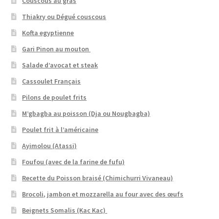
Couscous au gras
Thiakry ou Dégué couscous
Kofta egyptienne
Gari Pinon au mouton
Salade d’avocat et steak
Cassoulet Français
Pilons de poulet frits
M’gbagba au poisson (Dja ou Nougbagba)
Poulet frit à l’américaine
Ayimolou (Atassi)
Foufou (avec de la farine de fufu)
Recette du Poisson braisé (Chimichurri Vivaneau)
Brocoli, jambon et mozzarella au four avec des œufs
Beignets Somalis (Kac Kac)