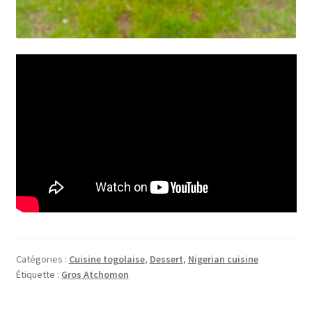
Catégories :
Cuisine togolaise
,
Dessert
,
Nigerian cuisine
Étiquette :
Gros Atchomon