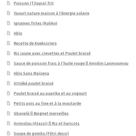
Poisson (Tilapia) frit
Yaourt nature maison à l’énergie solaire
Ignames frites (Koliko)
Ablo
Recette de Koeksisters
Riz jaune avec crevettes et Poulet braisé
Sauce de poisson frais à l’huile rouge || Amidjin Lanmoumou
Ablo Sans Maïzena
Attiéké poulet braisé
Poulet braisé au paprika et au yogourt
Petits pois au foie et à la moutarde
Gbanplè || Beignet merveilles
Ayimolou (Atassi) || Riz et haricots
Soupe de gombo (Fétri dessi)