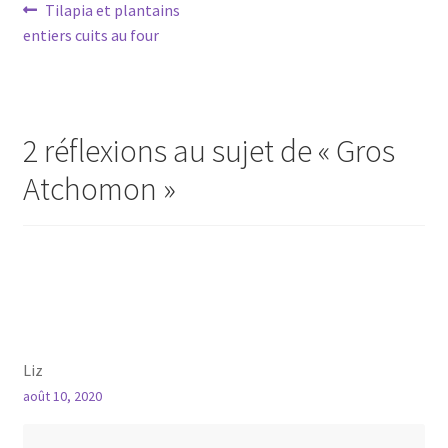
Navigation
Article
Tilapia et plantains
précédent :
entiers cuits au four
de
l’article
2 réflexions au sujet de «
Gros
Atchomon
»
Liz
août 10, 2020