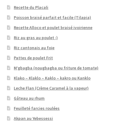
Recette du Placali
Poisson braisé parfait et facile (Tilapia)
Recette Alloco et poulet braisé ivoirienne
Riz au gras au poulet ;)
Riz cantonais au foie
Pattes de poulet Frit
M’gbagba (nougbagba ou friture de tomate)
Klako – Klaklo – Kaklo – kakro ou Kanklo
Leche Flan (Crème Caramel à la vapeur)
Gâteau au rhum
Feuilleté farcies roulées
Akpan au Yebessessi