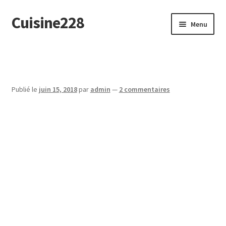
Cuisine228
Aller
Aller
Menu
à
au
la
contenu
English
navigation
Publié le
juin 15, 2018
par
admin
—
2 commentaires