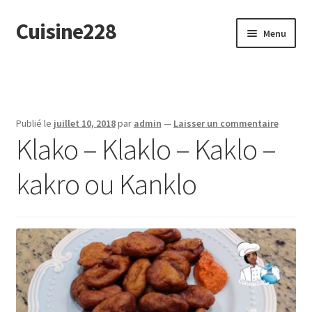
Cuisine228
Aller
Aller
Menu
à
au
la
contenu
English
navigation
Publié le
juillet 10, 2018
par
admin
—
Laisser un commentaire
Klako – Klaklo – Kaklo –
kakro ou Kanklo