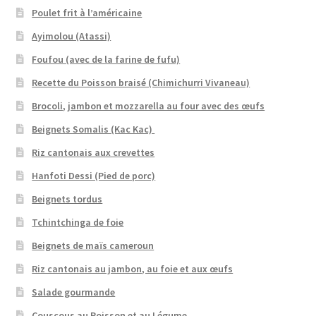
Poulet frit à l’américaine
Ayimolou (Atassi)
Foufou (avec de la farine de fufu)
Recette du Poisson braisé (Chimichurri Vivaneau)
Brocoli, jambon et mozzarella au four avec des œufs
Beignets Somalis (Kac Kac)
Riz cantonais aux crevettes
Hanfoti Dessi (Pied de porc)
Beignets tordus
Tchintchinga de foie
Beignets de maïs cameroun
Riz cantonais au jambon, au foie et aux œufs
Salade gourmande
Couscous au Poisson et au Légume