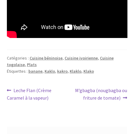
Catégories :
Cuisine béninoise
,
Cuisine ivoirienne
,
Cuisine
togolaise
,
Plats
Étiquettes :
banane
,
Kaklo
,
kakro
,
Klaklo
,
Klako
Navigation
Article
Article
Leche Flan (Crème
M’gbagba (nougbagba ou
précédent :
suivant :
Caramel à la vapeur)
friture de tomate)
de
l’article