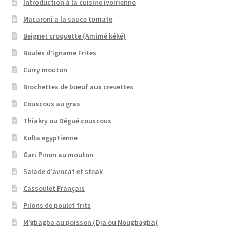
Introduction à la cuisine ivoirienne
Macaroni a la sauce tomate
Beignet croquette (Amimé kéké)
Boules d’igname Frites
Curry mouton
Brochettes de boeuf aux crevettes
Couscous au gras
Thiakry ou Dégué couscous
Kofta egyptienne
Gari Pinon au mouton
Salade d’avocat et steak
Cassoulet Français
Pilons de poulet frits
M’gbagba au poisson (Dja ou Nougbagba)