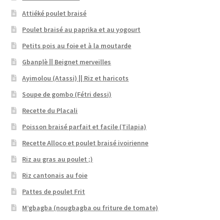
Attiéké poulet braisé
Poulet braisé au paprika et au yogourt
Petits pois au foie et à la moutarde
Gbanplè || Beignet merveilles
Ayimolou (Atassi) || Riz et haricots
Soupe de gombo (Fétri dessi)
Recette du Placali
Poisson braisé parfait et facile (Tilapia)
Recette Alloco et poulet braisé ivoirienne
Riz au gras au poulet ;)
Riz cantonais au foie
Pattes de poulet Frit
M’gbagba (nougbagba ou friture de tomate)