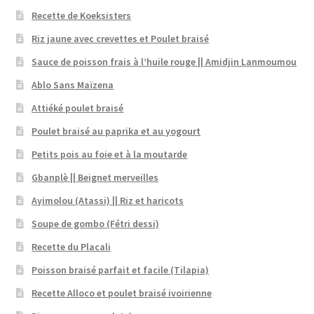
Recette de Koeksisters
Riz jaune avec crevettes et Poulet braisé
Sauce de poisson frais à l’huile rouge || Amidjin Lanmoumou
Ablo Sans Maïzena
Attiéké poulet braisé
Poulet braisé au paprika et au yogourt
Petits pois au foie et à la moutarde
Gbanplè || Beignet merveilles
Ayimolou (Atassi) || Riz et haricots
Soupe de gombo (Fétri dessi)
Recette du Placali
Poisson braisé parfait et facile (Tilapia)
Recette Alloco et poulet braisé ivoirienne