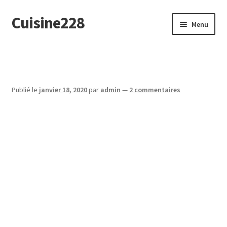
Cuisine228
Aller
Aller
Menu
à
au
la
contenu
English
navigation
Publié le
janvier 18, 2020
par
admin
—
2 commentaires