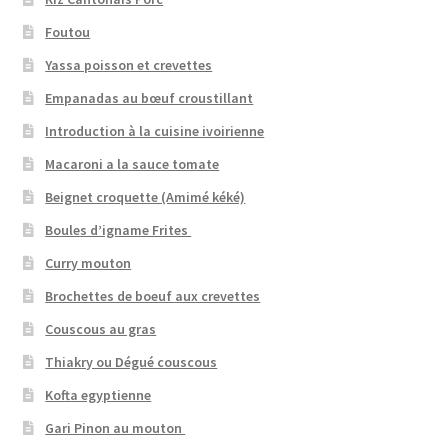
Foutou
Yassa poisson et crevettes
Empanadas au bœuf croustillant
Introduction à la cuisine ivoirienne
Macaroni a la sauce tomate
Beignet croquette (Amimé kéké)
Boules d’igname Frites
Curry mouton
Brochettes de boeuf aux crevettes
Couscous au gras
Thiakry ou Dégué couscous
Kofta egyptienne
Gari Pinon au mouton