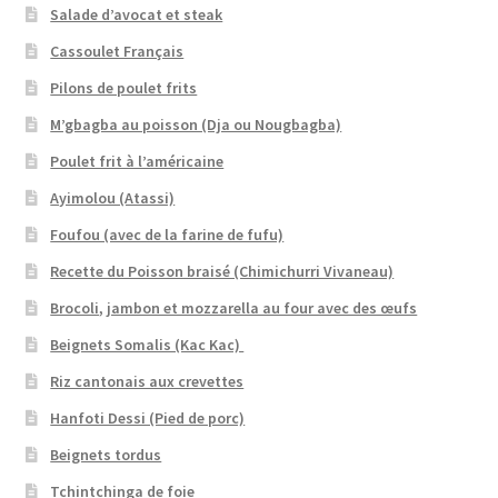
Salade d’avocat et steak
Cassoulet Français
Pilons de poulet frits
M’gbagba au poisson (Dja ou Nougbagba)
Poulet frit à l’américaine
Ayimolou (Atassi)
Foufou (avec de la farine de fufu)
Recette du Poisson braisé (Chimichurri Vivaneau)
Brocoli, jambon et mozzarella au four avec des œufs
Beignets Somalis (Kac Kac)
Riz cantonais aux crevettes
Hanfoti Dessi (Pied de porc)
Beignets tordus
Tchintchinga de foie