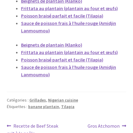
Beignets de plantain (Klanko)
Frittata au plantain (plantain au four et œufs)
Poisson braisé parfait et facile (Tilapia)
Sauce de poisson frais à l’huile rouge (Amidjin
Lanmoumou)
Beignets de plantain (Klanko)
Frittata au plantain (plantain au four et œufs)
Poisson braisé parfait et facile (Tilapia)
Sauce de poisson frais à l’huile rouge (Amidjin
Lanmoumou)
Catégories :
Grillades
,
Nigerian cuisine
Étiquettes :
banane plantain
,
Tilapia
Navigation
Article
Article
Recette de Beef Steak
Gros Atchomon
précédent :
suivant :