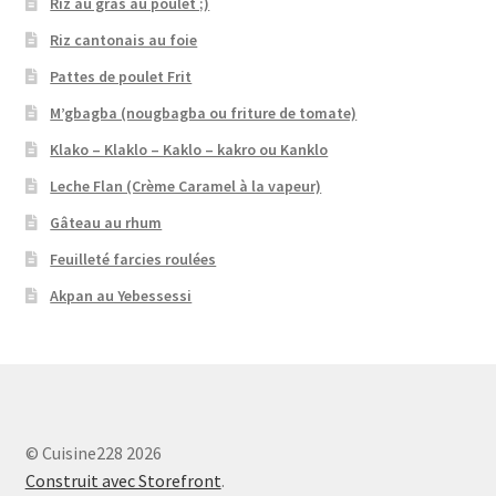
Riz au gras au poulet ;)
Riz cantonais au foie
Pattes de poulet Frit
M’gbagba (nougbagba ou friture de tomate)
Klako – Klaklo – Kaklo – kakro ou Kanklo
Leche Flan (Crème Caramel à la vapeur)
Gâteau au rhum
Feuilleté farcies roulées
Akpan au Yebessessi
© Cuisine228 2026
Construit avec Storefront
.