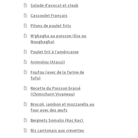
Salade d’avocat et steak
Cassoulet Français
Pilons de poulet frits
M’gbagba au poisson (Dja ou
Nougbagba)
Poulet frit à l’américaine
Ayimolou (Atassi)
Foufou (avec de la farine de
fufu)
Recette du Poisson braisé
(Chimichurri Vivaneau)
Brocoli, jambon et mozzarella au
four avec des œufs
Beignets Somalis (Kac Kac)
Riz cantonais aux crevettes