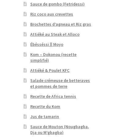
Sauce de gombo (Fetridessi)
Riz coco aux crevettes
Brochettes d’agneau et Riz gras
Attiéké au Steak et Alloco
Ébésséssi || Moyo
Kom – Dokonou (recette
simplifié)
Attiéké & Poulet KFC
Salade crémeuse de betteraves
et pommes de terre
Recette de Africa tennis
Recette du Kom
Jus de tamarin
Sauce de Mouton (Nougbagba,
Dja ou M’gbagba)