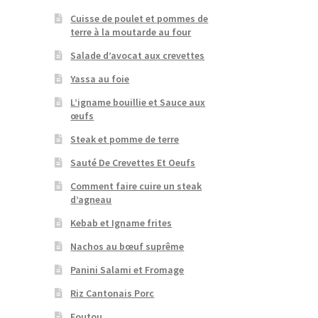
Cuisse de poulet et pommes de
terre à la moutarde au four
Salade d’avocat aux crevettes
Yassa au foie
L’igname bouillie et Sauce aux
œufs
Steak et pomme de terre
Sauté De Crevettes Et Oeufs
Comment faire cuire un steak
d’agneau
Kebab et Igname frites
Nachos au bœuf suprême
Panini Salami et Fromage
Riz Cantonais Porc
Foutou