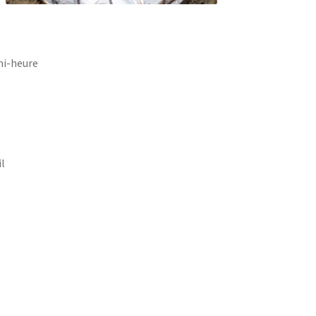
mi-heure
il