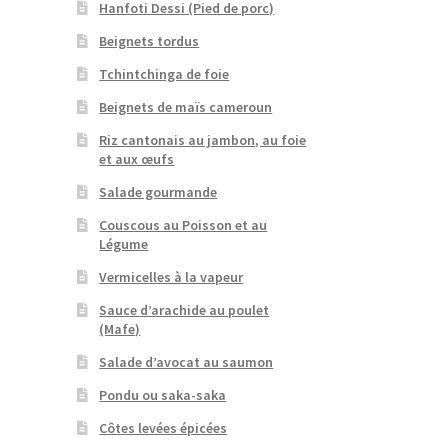
Hanfoti Dessi (Pied de porc)
Beignets tordus
Tchintchinga de foie
Beignets de maïs cameroun
Riz cantonais au jambon, au foie
et aux œufs
Salade gourmande
Couscous au Poisson et au
Légume
Vermicelles à la vapeur
Sauce d’arachide au poulet
(Mafe)
Salade d’avocat au saumon
Pondu ou saka-saka
Côtes levées épicées