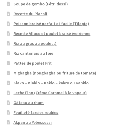
Soupe de gombo (Fétri dessi)
Recette du Placali
Poisson braisé parfait et facile (Tilapia)
Recette Alloco et poulet braisé ivoirienne
Riz au gras au poulet ;)
Riz cantonais au foie
Pattes de poulet Frit
M’gbagba (nougbagba ou friture de tomate)
Klako – Klaklo – Kaklo – kakro ou Kanklo
Leche Flan (Crème Caramel à la vapeur)
Gâteau au rhum
Feuilleté farcies roulées
Akpan au Yebessessi