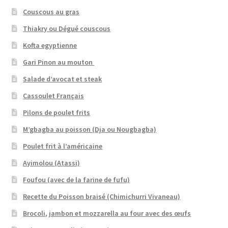
Couscous au gras
Thiakry ou Dégué couscous
Kofta egyptienne
Gari Pinon au mouton
Salade d’avocat et steak
Cassoulet Français
Pilons de poulet frits
M’gbagba au poisson (Dja ou Nougbagba)
Poulet frit à l’américaine
Ayimolou (Atassi)
Foufou (avec de la farine de fufu)
Recette du Poisson braisé (Chimichurri Vivaneau)
Brocoli, jambon et mozzarella au four avec des œufs