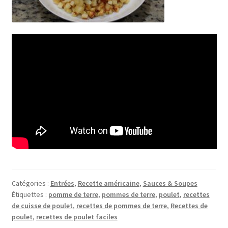
Catégories :
Entrées
,
Recette américaine
,
Sauces & Soupes
Étiquettes :
pomme de terre
,
pommes de terre
,
poulet
,
recettes
de cuisse de poulet
,
recettes de pommes de terre
,
Recettes de
poulet
,
recettes de poulet faciles