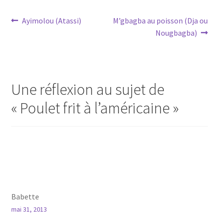
Navigation
Article
Article
Ayimolou (Atassi)
M’gbagba au poisson (Dja ou
précédent :
suivant :
Nougbagba)
de
l’article
Une réflexion au sujet de
«
Poulet frit à l’américaine
»
Babette
mai 31, 2013