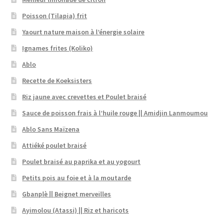
Poisson (Tilapia) frit
Yaourt nature maison à l’énergie solaire
Ignames frites (Koliko)
Ablo
Recette de Koeksisters
Riz jaune avec crevettes et Poulet braisé
Sauce de poisson frais à l’huile rouge || Amidjin Lanmoumou
Ablo Sans Maïzena
Attiéké poulet braisé
Poulet braisé au paprika et au yogourt
Petits pois au foie et à la moutarde
Gbanplè || Beignet merveilles
Ayimolou (Atassi) || Riz et haricots