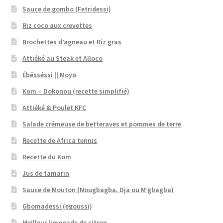
Sauce de gombo (Fetridessi)
Riz coco aux crevettes
Brochettes d’agneau et Riz gras
Attiéké au Steak et Alloco
Ébésséssi || Moyo
Kom – Dokonou (recette simplifié)
Attiéké & Poulet KFC
Salade crémeuse de betteraves et pommes de terre
Recette de Africa tennis
Recette du Kom
Jus de tamarin
Sauce de Mouton (Nougbagba, Dja ou M’gbagba)
Gbomadessi (egoussi)
Meilleur limonade de citron