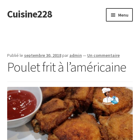
Cuisine228
Aller
Aller
Menu
à
au
la
contenu
English
navigation
Publié le
septembre 30, 2018
par
admin
—
Un commentaire
Poulet frit à l’américaine