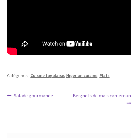
Catégories :
Cuisine togolaise
,
Nigerian cuisine
,
Plats
Navigation
Article
Article
Salade gourmande
Beignets de maïs cameroun
précédent :
suivant :
de
l’article