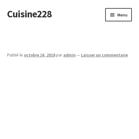
Cuisine228
Aller
Aller
Menu
à
au
la
contenu
English
navigation
Publié le
octobre 16, 2018
par
admin
—
Laisser un commentaire