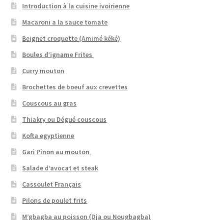
Introduction à la cuisine ivoirienne
Macaroni a la sauce tomate
Beignet croquette (Amimé kéké)
Boules d’igname Frites
Curry mouton
Brochettes de boeuf aux crevettes
Couscous au gras
Thiakry ou Dégué couscous
Kofta egyptienne
Gari Pinon au mouton
Salade d’avocat et steak
Cassoulet Français
Pilons de poulet frits
M’gbagba au poisson (Dja ou Nougbagba)