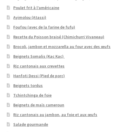
Poulet frit à l’américaine
Ayimolou (Atassi)
Foufou (avec de la farine de fufu)
Recette du Poisson braisé (Chimichurri Vivaneau)
Brocoli, jambon et mozzarella au four avec des œufs
Beignets Somalis (Kac Kac)
Riz cantonais aux crevettes
Hanfoti Dessi (Pied de porc)
Beignets tordus
Tchintchinga de foie
Beignets de maïs cameroun
Riz cantonais au jambon, au foie et aux œufs
Salade gourmande