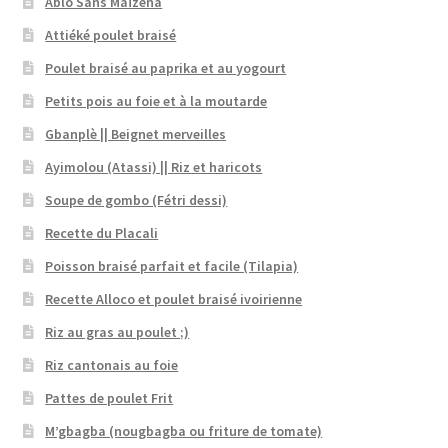
Ablo Sans Maïzena
Attiéké poulet braisé
Poulet braisé au paprika et au yogourt
Petits pois au foie et à la moutarde
Gbanplè || Beignet merveilles
Ayimolou (Atassi) || Riz et haricots
Soupe de gombo (Fétri dessi)
Recette du Placali
Poisson braisé parfait et facile (Tilapia)
Recette Alloco et poulet braisé ivoirienne
Riz au gras au poulet ;)
Riz cantonais au foie
Pattes de poulet Frit
M’gbagba (nougbagba ou friture de tomate)