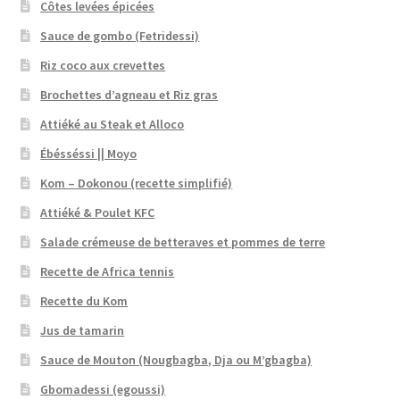
Côtes levées épicées
Sauce de gombo (Fetridessi)
Riz coco aux crevettes
Brochettes d’agneau et Riz gras
Attiéké au Steak et Alloco
Ébésséssi || Moyo
Kom – Dokonou (recette simplifié)
Attiéké & Poulet KFC
Salade crémeuse de betteraves et pommes de terre
Recette de Africa tennis
Recette du Kom
Jus de tamarin
Sauce de Mouton (Nougbagba, Dja ou M’gbagba)
Gbomadessi (egoussi)