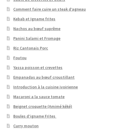
Comment faire cuire un steak d’agneau
Kebab et Igname frites
Nachos au bœuf suprême
Panini Salami et Fromage
Riz Cantonais Porc
Foutou
Yassa poisson et crevettes
Empanadas au bœuf croustillant
Introduction à la cuisine ivoirienne
Macaroni a la sauce tomate
Beignet croquette (Amimé kéké)
Boules d’igname Frites
Curry mouton