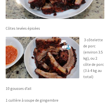
Côtes levées épicées
3 côtelette
de porc
(environ 3.5
kg), ou 2
côte de porc
(3 à 4 kg au
total)
10 gousses d’ail
1 cuillère à soupe de gingembre