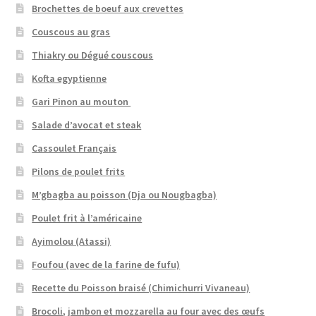
Brochettes de boeuf aux crevettes
Couscous au gras
Thiakry ou Dégué couscous
Kofta egyptienne
Gari Pinon au mouton
Salade d’avocat et steak
Cassoulet Français
Pilons de poulet frits
M’gbagba au poisson (Dja ou Nougbagba)
Poulet frit à l’américaine
Ayimolou (Atassi)
Foufou (avec de la farine de fufu)
Recette du Poisson braisé (Chimichurri Vivaneau)
Brocoli, jambon et mozzarella au four avec des œufs