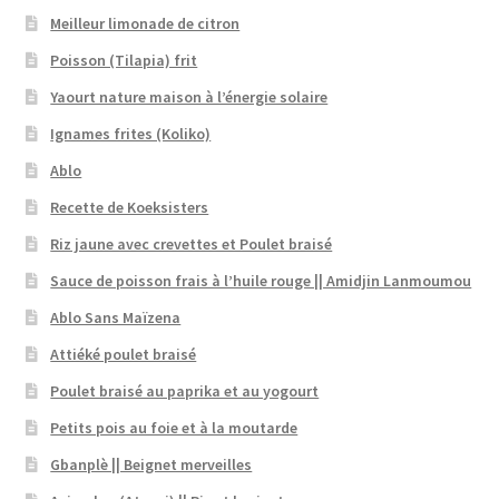
Meilleur limonade de citron
Poisson (Tilapia) frit
Yaourt nature maison à l’énergie solaire
Ignames frites (Koliko)
Ablo
Recette de Koeksisters
Riz jaune avec crevettes et Poulet braisé
Sauce de poisson frais à l’huile rouge || Amidjin Lanmoumou
Ablo Sans Maïzena
Attiéké poulet braisé
Poulet braisé au paprika et au yogourt
Petits pois au foie et à la moutarde
Gbanplè || Beignet merveilles