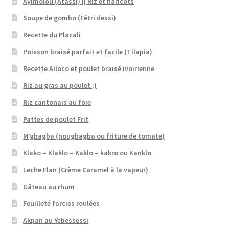
Ayimolou (Atassi) || Riz et haricots
Soupe de gombo (Fétri dessi)
Recette du Placali
Poisson braisé parfait et facile (Tilapia)
Recette Alloco et poulet braisé ivoirienne
Riz au gras au poulet ;)
Riz cantonais au foie
Pattes de poulet Frit
M’gbagba (nougbagba ou friture de tomate)
Klako – Klaklo – Kaklo – kakro ou Kanklo
Leche Flan (Crème Caramel à la vapeur)
Gâteau au rhum
Feuilleté farcies roulées
Akpan au Yebessessi