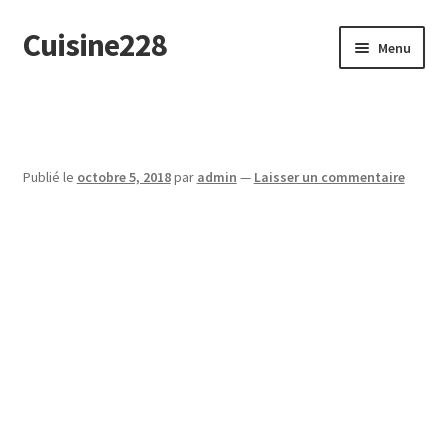
Cuisine228
Aller
Aller
Menu
à
au
la
contenu
English
navigation
Publié le
octobre 5, 2018
par
admin
—
Laisser un commentaire