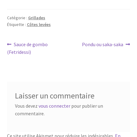
Catégorie :
Grillades
Étiquette :
Côtes levées
Navigation
Article
Article
Sauce de gombo
Pondu ou saka-saka
précédent :
suivant :
(Fetridessi)
de
l’article
Laisser un commentaire
Vous devez
vous connecter
pour publier un
commentaire.
Ce site utilise Akismet pour réduire les indésirables.
En