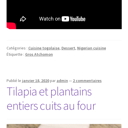
Catégories :
Cuisine togolaise
,
Dessert
,
Nigerian cuisine
Étiquette :
Gros Atchomon
Publié le
janvier 18, 2020
par
admin
—
2 commentaires
Tilapia et plantains
entiers cuits au four