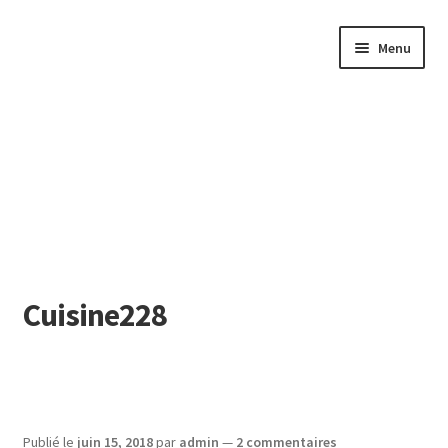
Aller
Aller
Menu
à
au
la
contenu
navigation
Cuisine228
English
Publié le
juin 15, 2018
par
admin
—
2 commentaires