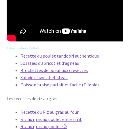
Autres recette de Grillade
Recette du poulet tandoori authentique
Sosaties d’abricot et d’agneau
Brochettes de boeuf aux crevettes
Salade d’avocat et steak
Poisson braisé parfait et facile (Tilapia)
Les recettes de riz au gras
Recette du Riz au gras au four
Riz au gras au poulet entier frit
Riz au gras au poulet 😉