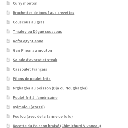
Curry mouton
Brochettes de boeuf aux crevettes
Couscous au gras
Thiakry ou Dégué couscous
Kofta egyptienne
Gari Pinon au mouton
Salade d’avocat et steak
Cassoulet Français
Pilons de poulet frits
M’gbagba au poisson (Dja ou Nougbagba)
Poulet frit à l’américaine
Ayimolou (Atassi)
Foufou (avec de la farine de fufu)
Recette du Poisson braisé (Chimichurri Vivaneau)