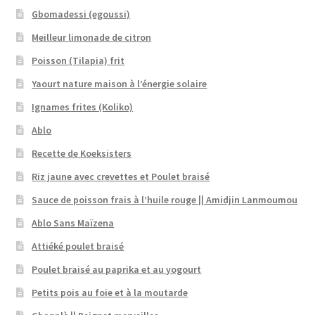
Gbomadessi (egoussi)
Meilleur limonade de citron
Poisson (Tilapia) frit
Yaourt nature maison à l’énergie solaire
Ignames frites (Koliko)
Ablo
Recette de Koeksisters
Riz jaune avec crevettes et Poulet braisé
Sauce de poisson frais à l’huile rouge || Amidjin Lanmoumou
Ablo Sans Maïzena
Attiéké poulet braisé
Poulet braisé au paprika et au yogourt
Petits pois au foie et à la moutarde