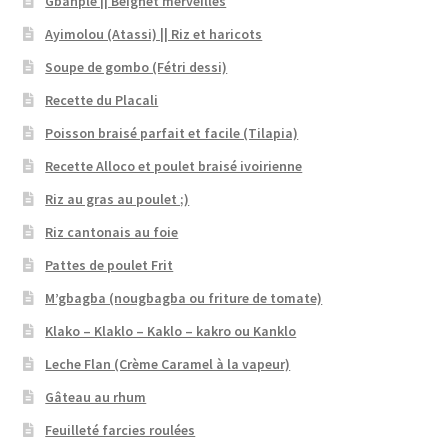
Gbanplè || Beignet merveilles
Ayimolou (Atassi) || Riz et haricots
Soupe de gombo (Fétri dessi)
Recette du Placali
Poisson braisé parfait et facile (Tilapia)
Recette Alloco et poulet braisé ivoirienne
Riz au gras au poulet ;)
Riz cantonais au foie
Pattes de poulet Frit
M’gbagba (nougbagba ou friture de tomate)
Klako – Klaklo – Kaklo – kakro ou Kanklo
Leche Flan (Crème Caramel à la vapeur)
Gâteau au rhum
Feuilleté farcies roulées