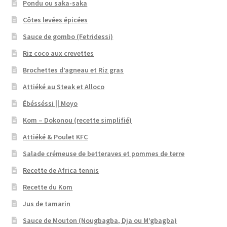
Pondu ou saka-saka
Côtes levées épicées
Sauce de gombo (Fetridessi)
Riz coco aux crevettes
Brochettes d’agneau et Riz gras
Attiéké au Steak et Alloco
Ébésséssi || Moyo
Kom – Dokonou (recette simplifié)
Attiéké & Poulet KFC
Salade crémeuse de betteraves et pommes de terre
Recette de Africa tennis
Recette du Kom
Jus de tamarin
Sauce de Mouton (Nougbagba, Dja ou M’gbagba)