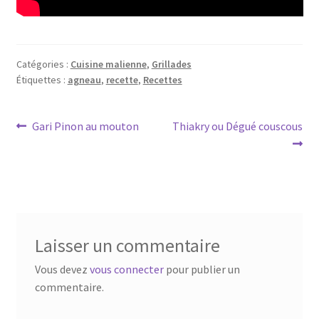
Catégories :
Cuisine malienne
,
Grillades
Étiquettes :
agneau
,
recette
,
Recettes
Navigation
Article
Article
Gari Pinon au mouton
Thiakry ou Dégué couscous
précédent :
suivant :
de
l’article
Laisser un commentaire
Vous devez
vous connecter
pour publier un
commentaire.