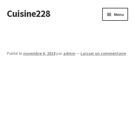
Cuisine228
Aller
Aller
Menu
à
au
la
contenu
English
navigation
Publié le
novembre 6, 2018
par
admin
—
Laisser un commentaire