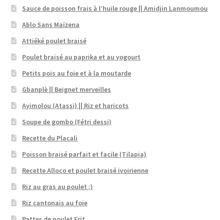
Sauce de poisson frais à l’huile rouge || Amidjin Lanmoumou
Ablo Sans Maïzena
Attiéké poulet braisé
Poulet braisé au paprika et au yogourt
Petits pois au foie et à la moutarde
Gbanplè || Beignet merveilles
Ayimolou (Atassi) || Riz et haricots
Soupe de gombo (Fétri dessi)
Recette du Placali
Poisson braisé parfait et facile (Tilapia)
Recette Alloco et poulet braisé ivoirienne
Riz au gras au poulet ;)
Riz cantonais au foie
Pattes de poulet Frit