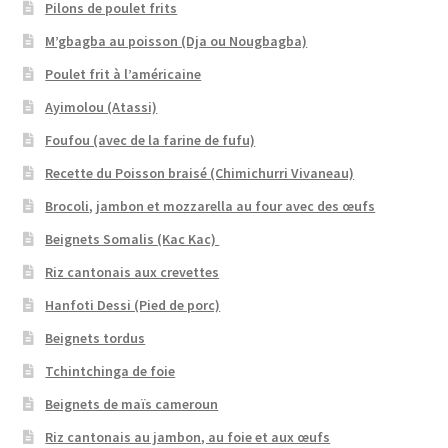
Pilons de poulet frits
M’gbagba au poisson (Dja ou Nougbagba)
Poulet frit à l’américaine
Ayimolou (Atassi)
Foufou (avec de la farine de fufu)
Recette du Poisson braisé (Chimichurri Vivaneau)
Brocoli, jambon et mozzarella au four avec des œufs
Beignets Somalis (Kac Kac)
Riz cantonais aux crevettes
Hanfoti Dessi (Pied de porc)
Beignets tordus
Tchintchinga de foie
Beignets de maïs cameroun
Riz cantonais au jambon, au foie et aux œufs