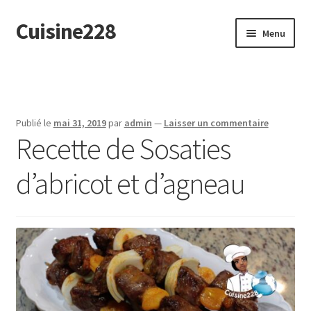
Cuisine228
Aller
Aller
Menu
à
au
la
contenu
English
navigation
Publié le
mai 31, 2019
par
admin
—
Laisser un commentaire
Recette de Sosaties
d’abricot et d’agneau