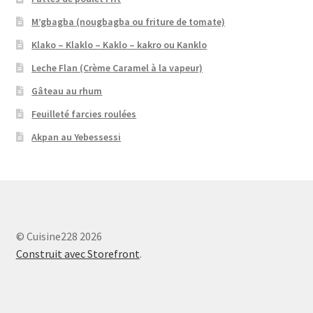
M’gbagba (nougbagba ou friture de tomate)
Klako – Klaklo – Kaklo – kakro ou Kanklo
Leche Flan (Crème Caramel à la vapeur)
Gâteau au rhum
Feuilleté farcies roulées
Akpan au Yebessessi
© Cuisine228 2026
Construit avec Storefront
.