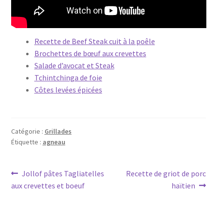
Recette de Beef Steak cuit à la poêle
Brochettes de bœuf aux crevettes
Salade d’avocat et Steak
Tchintchinga de foie
Côtes levées épicées
Catégorie :
Grillades
Étiquette :
agneau
Navigation
Article
Article
Jollof pâtes Tagliatelles
Recette de griot de porc
précédent :
suivant :
aux crevettes et boeuf
haïtien
de
l’article