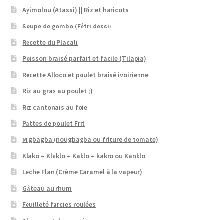
Ayimolou (Atassi) || Riz et haricots
Soupe de gombo (Fétri dessi)
Recette du Placali
Poisson braisé parfait et facile (Tilapia)
Recette Alloco et poulet braisé ivoirienne
Riz au gras au poulet ;)
Riz cantonais au foie
Pattes de poulet Frit
M’gbagba (nougbagba ou friture de tomate)
Klako – Klaklo – Kaklo – kakro ou Kanklo
Leche Flan (Crème Caramel à la vapeur)
Gâteau au rhum
Feuilleté farcies roulées