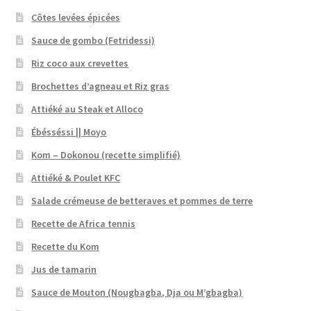
Côtes levées épicées
Sauce de gombo (Fetridessi)
Riz coco aux crevettes
Brochettes d’agneau et Riz gras
Attiéké au Steak et Alloco
Ébésséssi || Moyo
Kom – Dokonou (recette simplifié)
Attiéké & Poulet KFC
Salade crémeuse de betteraves et pommes de terre
Recette de Africa tennis
Recette du Kom
Jus de tamarin
Sauce de Mouton (Nougbagba, Dja ou M’gbagba)