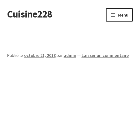
Cuisine228
Aller
Aller
Menu
à
au
la
contenu
English
navigation
Publié le
octobre 21, 2018
par
admin
—
Laisser un commentaire