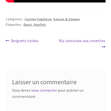
Catégories :
Cuisine togolaise
,
Sauces & Soupes
Étiquettes :
Dessi
,
Hanfoti
Navigation
Article
Article
Beignets tordus
Riz cantonais aux crevettes
précédent :
suivant :
de
l’article
Laisser un commentaire
Vous devez
vous connecter
pour publier un
commentaire.