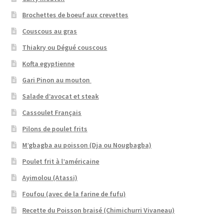
Brochettes de boeuf aux crevettes
Couscous au gras
Thiakry ou Dégué couscous
Kofta egyptienne
Gari Pinon au mouton
Salade d’avocat et steak
Cassoulet Français
Pilons de poulet frits
M’gbagba au poisson (Dja ou Nougbagba)
Poulet frit à l’américaine
Ayimolou (Atassi)
Foufou (avec de la farine de fufu)
Recette du Poisson braisé (Chimichurri Vivaneau)