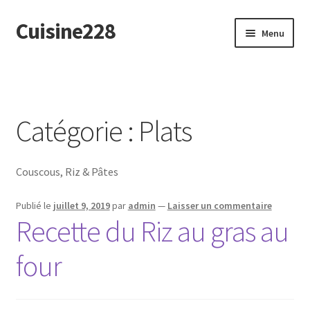
Cuisine228
Aller
Aller
Menu
à
au
la
contenu
English
navigation
Catégorie :
Plats
Couscous, Riz & Pâtes
Publié le
juillet 9, 2019
par
admin
—
Laisser un commentaire
Recette du Riz au gras au
four