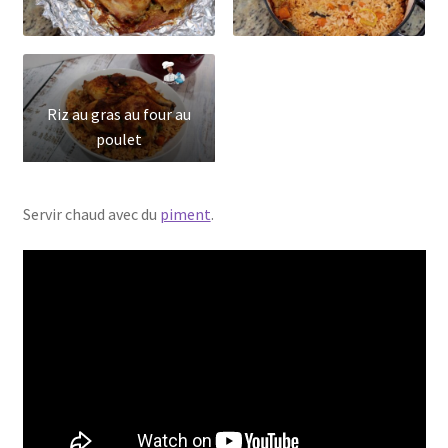
Riz au gras au four au
poulet
Servir chaud avec du
piment
.