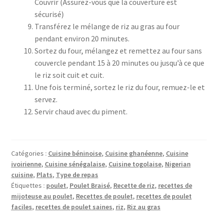
Couvrir (Assurez-vous que la couverture est
sécurisé)
Transférez le mélange de riz au gras au four
pendant environ 20 minutes.
Sortez du four, mélangez et remettez au four sans
couvercle pendant 15 à 20 minutes ou jusqu’à ce que
le riz soit cuit et cuit.
Une fois terminé, sortez le riz du four, remuez-le et
servez.
Servir chaud avec du piment.
Catégories :
Cuisine béninoise
,
Cuisine ghanéenne
,
Cuisine
ivoirienne
,
Cuisine sénégalaise
,
Cuisine togolaise
,
Nigerian
cuisine
,
Plats
,
Type de repas
Étiquettes :
poulet
,
Poulet Braisé
,
Recette de riz
,
recettes de
mijoteuse au poulet
,
Recettes de poulet
,
recettes de poulet
faciles
,
recettes de poulet saines
,
riz
,
Riz au gras