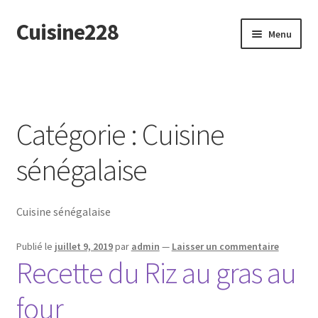
Cuisine228
Aller
Aller
Menu
à
au
la
contenu
English
navigation
Catégorie :
Cuisine
sénégalaise
Cuisine sénégalaise
Publié le
juillet 9, 2019
par
admin
—
Laisser un commentaire
Recette du Riz au gras au
four