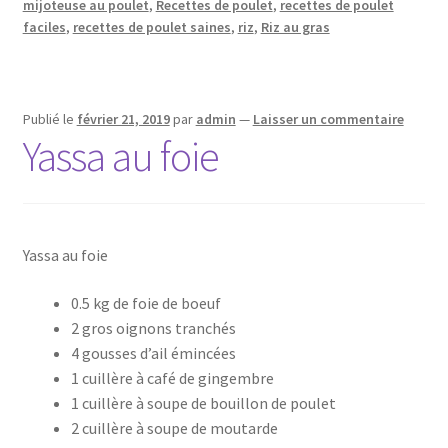
mijoteuse au poulet
,
Recettes de poulet
,
recettes de poulet
faciles
,
recettes de poulet saines
,
riz
,
Riz au gras
Publié le
février 21, 2019
par
admin
—
Laisser un commentaire
Yassa au foie
Yassa au foie
0.5 kg de foie de boeuf
2 gros oignons tranchés
4 gousses d’ail émincées
1 cuillère à café de gingembre
1 cuillère à soupe de bouillon de poulet
2 cuillère à soupe de moutarde