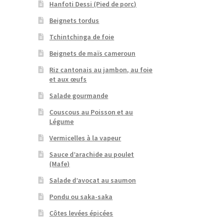
Hanfoti Dessi (Pied de porc)
Beignets tordus
Tchintchinga de foie
Beignets de maïs cameroun
Riz cantonais au jambon, au foie
et aux œufs
Salade gourmande
Couscous au Poisson et au
Légume
Vermicelles à la vapeur
Sauce d’arachide au poulet
(Mafe)
Salade d’avocat au saumon
Pondu ou saka-saka
Côtes levées épicées