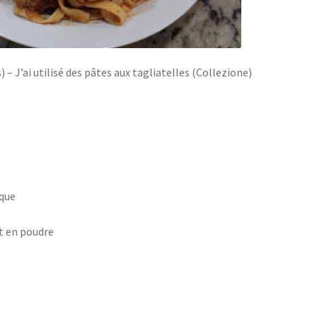
 – J’ai utilisé des pâtes aux tagliatelles (Collezione)
ïque
et en poudre