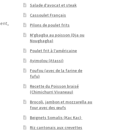
Salade d’avocat et steak
Cassoulet Français
ment,
Pilons de poulet frits
M’gbagba au poisson (Dja ou
Nougbagba)
Poulet frit à l’américaine
Ayimolou (Atassi)
Foufou (avec de la farine de
fufu)
Recette du Poisson braisé
(Chimichurri Vivaneau)
Brocoli, jambon et mozzarella au
four avec des œufs
Beignets Somalis (Kac Kac)
Riz cantonais aux crevettes