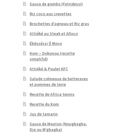
Sauce de gombo (Fetridessi)
Riz coco aux crevettes
Brochettes d’agneau et Riz gras
Attiéké au Steak et Alloco
Ébésséssi || Moyo
Kom – Dokonou (recette
simplifié)
Attiéké & Poulet KFC
Salade crémeuse de betteraves
et pommes de terre
Recette de Africa tennis
Recette du Kom
Jus de tamarin
Sauce de Mouton (Nougbagba,
Dja ou M’gbagba)