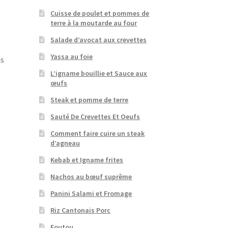
Cuisse de poulet et pommes de
terre à la moutarde au four
Salade d’avocat aux crevettes
Yassa au foie
us
L’igname bouillie et Sauce aux
œufs
Steak et pomme de terre
Sauté De Crevettes Et Oeufs
Comment faire cuire un steak
d’agneau
Kebab et Igname frites
Nachos au bœuf suprême
Panini Salami et Fromage
Riz Cantonais Porc
Foutou