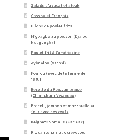
Salade d’avocat et steak
Cassoulet Français
Pilons de poulet frits
M’gbagba au poisson (Dja ou
Nougbagba)
Poulet frit à l’américaine
Ayimolou (Atassi)
Foufou (avec de la farine de
fufu)
Recette du Poisson braisé
(Chimichurri Vivaneau)
Brocoli, jambon et mozzarella au
four avec des œufs
Beignets Somalis (Kac Kac)
Riz cantonais aux crevettes