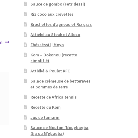
Sauce de gombo (Fetridessi)
Riz coco aux crevettes
Brochettes d’agneau et Riz gras
Attiéké au Steak et Alloco
m
Ébésséssi || Moyo
Kom – Dokonou (recette
simplifié)
Attiéké & Poulet KFC
Salade crémeuse de betteraves
et pommes de terre
Recette de Africa tennis
Recette du Kom
Jus de tamarin
Sauce de Mouton (Nougbagba,
Dja ou M’gbagba)