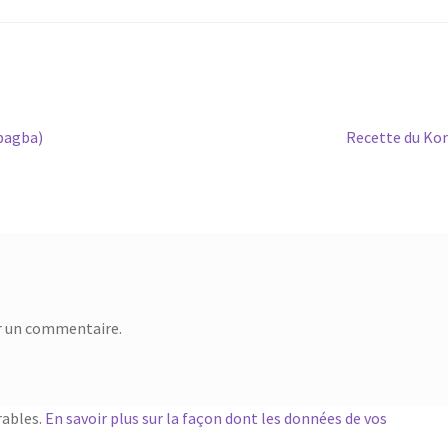
Article
bagba)
Recette du Ko
suivant :
r un commentaire.
rables.
En savoir plus sur la façon dont les données de vos