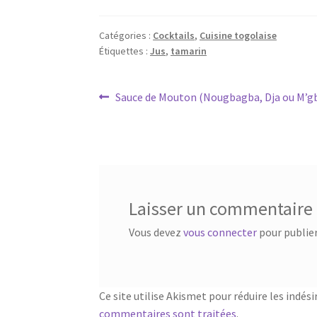
Catégories :
Cocktails
,
Cuisine togolaise
Étiquettes :
Jus
,
tamarin
Navigation
Article
Sauce de Mouton (Nougbagba, Dja ou M’g
précédent :
de
l’article
Laisser un commentaire
Vous devez
vous connecter
pour publie
Ce site utilise Akismet pour réduire les indési
commentaires sont traitées
.