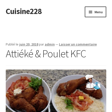
Cuisine228
Aller
Aller
Menu
à
au
la
contenu
English
navigation
Publié le
juin 20, 2018
par
admin
—
Laisser un commentaire
Attiéké & Poulet KFC