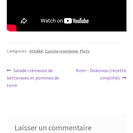
Catégories :
Attiéké
,
Cuisine ivoirienne
,
Plats
Navigation
Article
Article
Salade crémeuse de
Kom – Dokonou (recette
précédent :
suivant :
betteraves et pommes de
simplifié)
de
terre
l’article
Laisser un commentaire