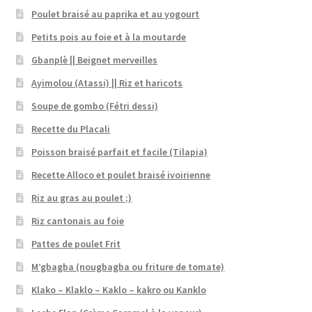
Poulet braisé au paprika et au yogourt
Petits pois au foie et à la moutarde
Gbanplè || Beignet merveilles
Ayimolou (Atassi) || Riz et haricots
Soupe de gombo (Fétri dessi)
Recette du Placali
Poisson braisé parfait et facile (Tilapia)
Recette Alloco et poulet braisé ivoirienne
Riz au gras au poulet ;)
Riz cantonais au foie
Pattes de poulet Frit
M’gbagba (nougbagba ou friture de tomate)
Klako – Klaklo – Kaklo – kakro ou Kanklo