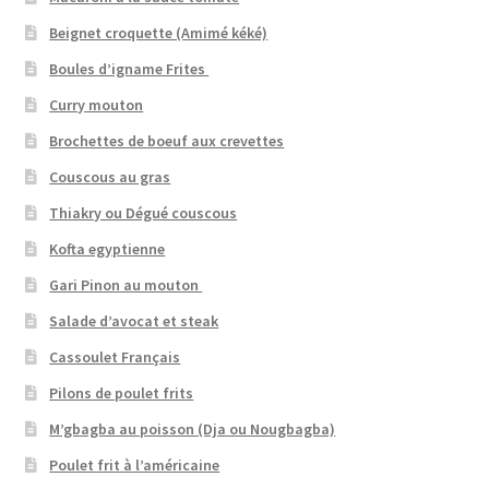
Beignet croquette (Amimé kéké)
Boules d’igname Frites
Curry mouton
Brochettes de boeuf aux crevettes
Couscous au gras
Thiakry ou Dégué couscous
Kofta egyptienne
Gari Pinon au mouton
Salade d’avocat et steak
Cassoulet Français
Pilons de poulet frits
M’gbagba au poisson (Dja ou Nougbagba)
Poulet frit à l’américaine