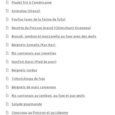
Poulet frit à l’américaine
Ayimolou (Atassi)
Foufou (avec de la farine de fufu)
Recette du Poisson braisé (Chimichurri Vivaneau)
Brocoli, jambon et mozzarella au four avec des œufs
Beignets Somalis (Kac Kac)
Riz cantonais aux crevettes
Hanfoti Dessi (Pied de porc)
Beignets tordus
Tchintchinga de foie
Beignets de maïs cameroun
Riz cantonais au jambon, au foie et aux œufs
Salade gourmande
Couscous au Poisson et au Légume