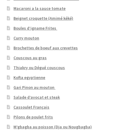
Macaroni a la sauce tomate
Beignet croquette (Amimé kéké)
Boules d’igname Frites
Curry mouton
Brochettes de boeuf aux crevettes
Couscous au gras
Thiakry ou Dégué couscous
Kofta egyptienne
Gari Pinon au mouton
Salade d’avocat et steak
Cassoulet Français
Pilons de poulet frits
M’gbagba au poisson (Dja ou Nougbagba)