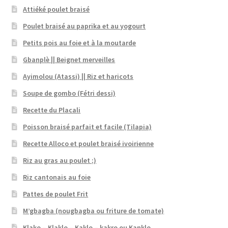
Attiéké poulet braisé
Poulet braisé au paprika et au yogourt
Petits pois au foie et à la moutarde
Gbanplè || Beignet merveilles
Ayimolou (Atassi) || Riz et haricots
Soupe de gombo (Fétri dessi)
Recette du Placali
Poisson braisé parfait et facile (Tilapia)
Recette Alloco et poulet braisé ivoirienne
Riz au gras au poulet ;)
Riz cantonais au foie
Pattes de poulet Frit
M’gbagba (nougbagba ou friture de tomate)
Klako – Klaklo – Kaklo – kakro ou Kanklo