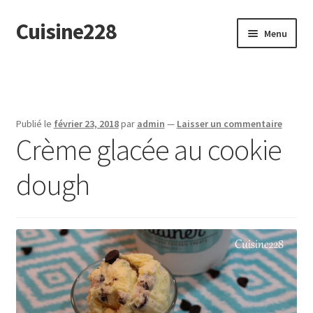
Cuisine228
Aller
Aller
Menu
à
au
la
contenu
English
navigation
Publié le
février 23, 2018
par
admin
—
Laisser un commentaire
Crème glacée au cookie
dough