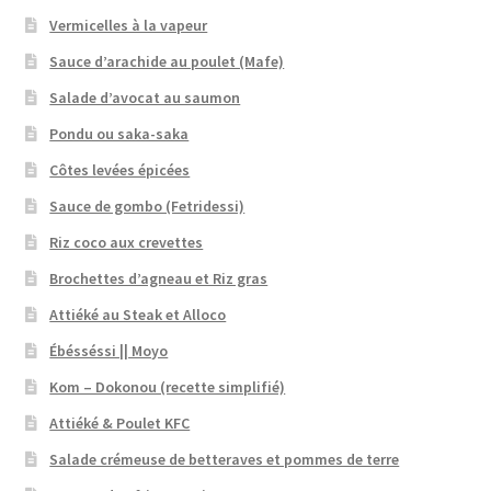
Vermicelles à la vapeur
Sauce d’arachide au poulet (Mafe)
Salade d’avocat au saumon
Pondu ou saka-saka
Côtes levées épicées
Sauce de gombo (Fetridessi)
Riz coco aux crevettes
Brochettes d’agneau et Riz gras
Attiéké au Steak et Alloco
Ébésséssi || Moyo
Kom – Dokonou (recette simplifié)
Attiéké & Poulet KFC
Salade crémeuse de betteraves et pommes de terre