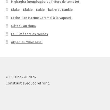
M’gbagba (nougbagba ou friture de tomate)
Klako – Klaklo – Kaklo – kakro ou Kanklo
Leche Flan (Crème Caramel à la vapeur)
Gâteau au rhum
Feuilleté farcies roulées
Akpan au Yebessessi
© Cuisine228 2026
Construit avec Storefront
.