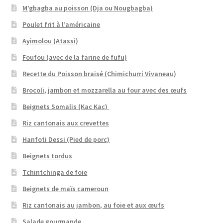
M’gbagba au poisson (Dja ou Nougbagba)
Poulet frit à l’américaine
Ayimolou (Atassi)
Foufou (avec de la farine de fufu)
Recette du Poisson braisé (Chimichurri Vivaneau)
Brocoli, jambon et mozzarella au four avec des œufs
Beignets Somalis (Kac Kac)
Riz cantonais aux crevettes
Hanfoti Dessi (Pied de porc)
Beignets tordus
Tchintchinga de foie
Beignets de maïs cameroun
Riz cantonais au jambon, au foie et aux œufs
Salade gourmande