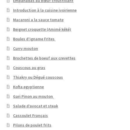
Empanadas au bœuf croustillant
Introduction à la cuisine ivoirienne
Macaroni a la sauce tomate
Beignet croquette (Amimé kéké)
Boules d’igname Frites
Curry mouton
Brochettes de boeuf aux crevettes
Couscous au gras
Thiakry ou Dégué couscous
Kofta egyptienne
Gari Pinon au mouton
Salade d’avocat et steak
Cassoulet Français
Pilons de poulet frits