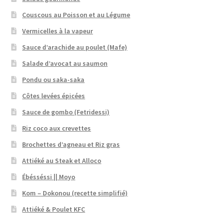
Couscous au Poisson et au Légume
Vermicelles à la vapeur
Sauce d’arachide au poulet (Mafe)
Salade d’avocat au saumon
Pondu ou saka-saka
Côtes levées épicées
Sauce de gombo (Fetridessi)
Riz coco aux crevettes
Brochettes d’agneau et Riz gras
Attiéké au Steak et Alloco
Ébésséssi || Moyo
Kom – Dokonou (recette simplifié)
Attiéké & Poulet KFC