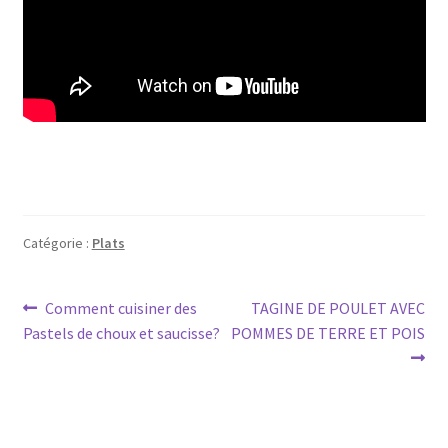
Catégorie :
Plats
Navigation
Article
Article
Comment cuisiner des
TAGINE DE POULET AVEC
précédent :
suivant :
Pastels de choux et saucisse?
POMMES DE TERRE ET POIS
de
l’article