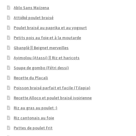
Ablo Sans Maïzena
Attiéké poulet braisé
Poulet braisé au paprika et au yogourt
Petits pois au foie et à la moutarde
Gbanplè || Beignet merveilles
Ayimolou (Atassi) || Riz et haricots
Soupe de gombo (Fétri dessi)
Recette du Placali
Poisson braisé parfait et facile (Tilapia)
Recette Alloco et poulet braisé ivoirienne
Riz au gras au poulet ;)
Riz cantonais au foie
Pattes de poulet Frit