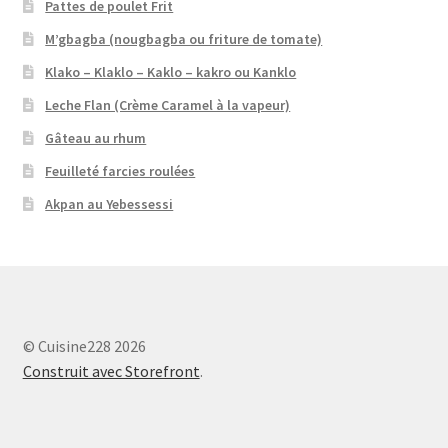
Pattes de poulet Frit
M’gbagba (nougbagba ou friture de tomate)
Klako – Klaklo – Kaklo – kakro ou Kanklo
Leche Flan (Crème Caramel à la vapeur)
Gâteau au rhum
Feuilleté farcies roulées
Akpan au Yebessessi
© Cuisine228 2026
Construit avec Storefront
.