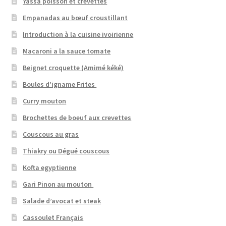
Yassa poisson et crevettes
Empanadas au bœuf croustillant
Introduction à la cuisine ivoirienne
Macaroni a la sauce tomate
Beignet croquette (Amimé kéké)
Boules d’igname Frites
Curry mouton
Brochettes de boeuf aux crevettes
Couscous au gras
Thiakry ou Dégué couscous
Kofta egyptienne
Gari Pinon au mouton
Salade d’avocat et steak
Cassoulet Français