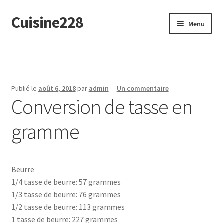
Cuisine228
Aller
Aller
Menu
à
au
la
contenu
English
navigation
Publié le
août 6, 2018
par
admin
—
Un commentaire
Conversion de tasse en
gramme
Beurre
1/4 tasse de beurre: 57 grammes
1/3 tasse de beurre: 76 grammes
1/2 tasse de beurre: 113 grammes
1 tasse de beurre: 227 grammes