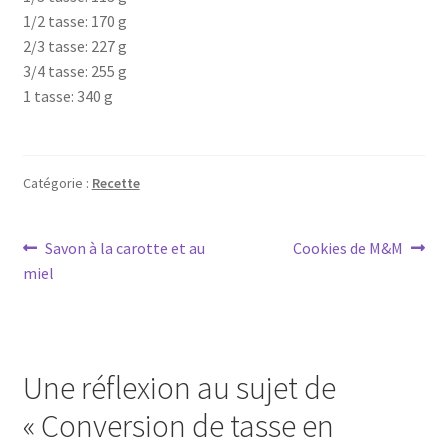
1/2 tasse: 170 g
2/3 tasse: 227 g
3/4 tasse: 255 g
1 tasse: 340 g
Catégorie :
Recette
Navigation
Article
Article
Savon à la carotte et au
Cookies de M&M
précédent :
suivant :
miel
de
l’article
Une réflexion au sujet de
«
Conversion de tasse en