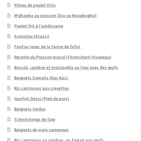
Pilons de poulet frits
M’gbagba au poisson (Dja ou Nougbagba)
Poulet frit à l’américaine
Ayimolou (Atassi)
Foufou (avec de la farine de fufu)
Recette du Poisson braisé (Chimichurri Vivaneau)
Brocoli, jambon et mozzarella au four avec des œufs
Beignets Somalis (Kac Kac)
Riz cantonais aux crevettes
Hanfoti Dessi (Pied de porc)
Beignets tordus
Tchintchinga de foie
Beignets de maïs cameroun
Riz cantonais au jambon, au foie et aux œufs