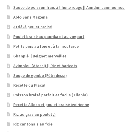
Sauce de poisson frais à l’huile rouge || Amidjin Lanmoumou
Ablo Sans Maïzena
Attiéké poulet braisé
Poulet braisé au paprika et au yogourt
Petits pois au foie et à la moutarde
Gbanplè || Beignet merveilles
Ayimolou (Atassi) || Riz et haricots
Soupe de gombo (Fétri dessi)
Recette du Placali
Poisson braisé parfait et facile (Tilapia)
Recette Alloco et poulet braisé ivoirienne
Riz au gras au poulet ;)
Riz cantonais au foie