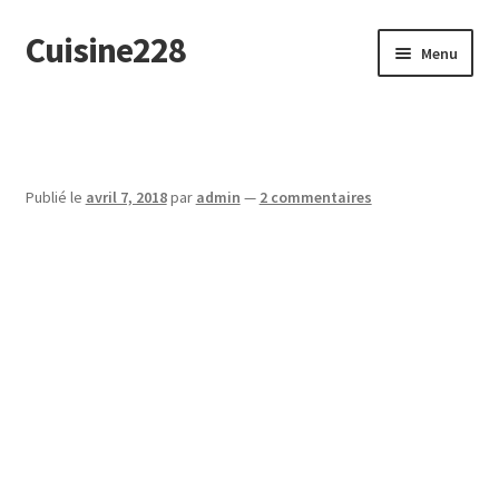
Cuisine228
Aller
Aller
Menu
à
au
la
contenu
English
navigation
Publié le
avril 7, 2018
par
admin
—
2 commentaires