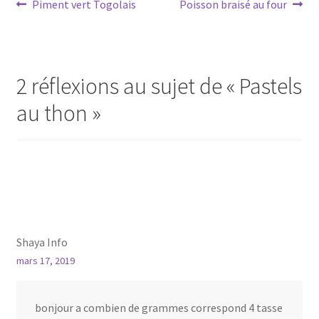
Navigation
Article
Article
Piment vert Togolais
Poisson braisé au four
précédent :
suivant :
de
l’article
2 réflexions au sujet de «
Pastels
au thon
»
Shaya Info
mars 17, 2019
bonjour a combien de grammes correspond 4 tasse