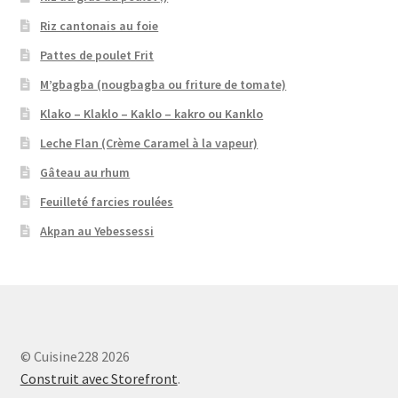
Riz cantonais au foie
Pattes de poulet Frit
M’gbagba (nougbagba ou friture de tomate)
Klako – Klaklo – Kaklo – kakro ou Kanklo
Leche Flan (Crème Caramel à la vapeur)
Gâteau au rhum
Feuilleté farcies roulées
Akpan au Yebessessi
© Cuisine228 2026
Construit avec Storefront
.