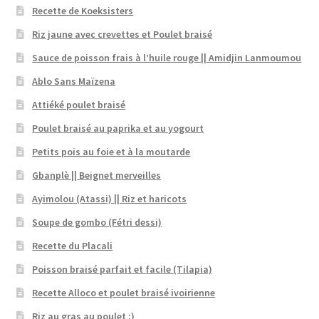
Recette de Koeksisters
Riz jaune avec crevettes et Poulet braisé
Sauce de poisson frais à l’huile rouge || Amidjin Lanmoumou
Ablo Sans Maïzena
Attiéké poulet braisé
Poulet braisé au paprika et au yogourt
Petits pois au foie et à la moutarde
Gbanplè || Beignet merveilles
Ayimolou (Atassi) || Riz et haricots
Soupe de gombo (Fétri dessi)
Recette du Placali
Poisson braisé parfait et facile (Tilapia)
Recette Alloco et poulet braisé ivoirienne
Riz au gras au poulet ;)