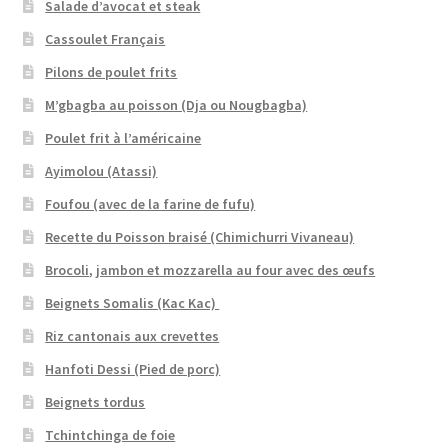
Salade d’avocat et steak
Cassoulet Français
Pilons de poulet frits
M’gbagba au poisson (Dja ou Nougbagba)
Poulet frit à l’américaine
Ayimolou (Atassi)
Foufou (avec de la farine de fufu)
Recette du Poisson braisé (Chimichurri Vivaneau)
Brocoli, jambon et mozzarella au four avec des œufs
Beignets Somalis (Kac Kac)
Riz cantonais aux crevettes
Hanfoti Dessi (Pied de porc)
Beignets tordus
Tchintchinga de foie