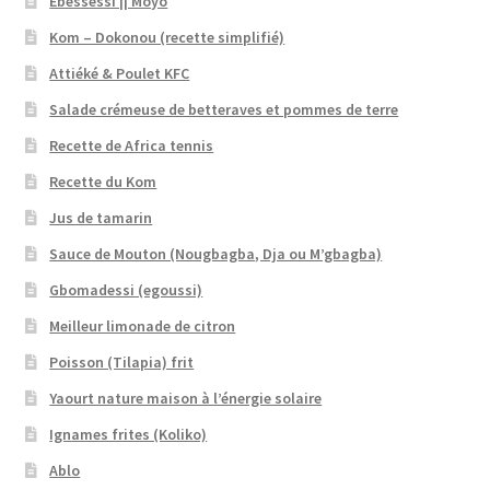
Ébésséssi || Moyo
Kom – Dokonou (recette simplifié)
Attiéké & Poulet KFC
Salade crémeuse de betteraves et pommes de terre
Recette de Africa tennis
Recette du Kom
Jus de tamarin
Sauce de Mouton (Nougbagba, Dja ou M’gbagba)
Gbomadessi (egoussi)
Meilleur limonade de citron
Poisson (Tilapia) frit
Yaourt nature maison à l’énergie solaire
Ignames frites (Koliko)
Ablo