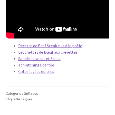
Recette de Beef Steak cuit à la poêle
Brochettes de bœuf aux crevettes
Salade d’avocat et Steak
Tchintchinga de foie
Côtes levées épicées
Catégorie :
Grillades
Étiquette :
agneau