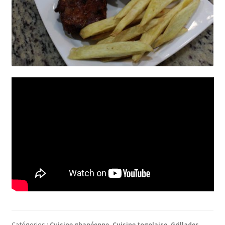
Catégories :
Cuisine ghanéenne
,
Cuisine togolaise
,
Grillades