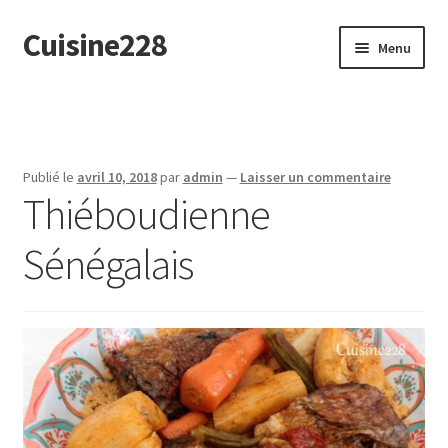
Cuisine228
Aller
Aller
Menu
à
au
la
contenu
English
navigation
Publié le
avril 10, 2018
par
admin
—
Laisser un commentaire
Thiéboudienne
Sénégalais