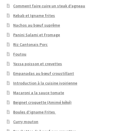
Comment faire cuire un steak d’agneau
Kebab et Igname frites
Nachos au bœuf suprême
Panini Salami et Fromage
Riz Cantonais Porc
Foutou
Yassa poisson et crevettes
Empanadas au bœuf croustillant
Introduction à la cuisine ivoirienne
Macaroni a la sauce tomate
Beignet croquette (Amimé kéké)
Boules d’igname Frites
Curry mouton