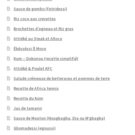
Sauce de gombo (Fetridessi)
Riz coco aux crevettes
Brochettes d’agneau et Riz gras
Attiéké au Steak et Alloco
Ébésséssi || Moyo
Kom – Dokonou (recette simplifié)
Attiéké & Poulet KFC
Salade crémeuse de betteraves et pommes de terre
Recette de Africa tennis
Recette du Kom
Jus de tamarin
Sauce de Mouton (Nougbagba, Dja ou M’gbagba)
Gbomadessi (egoussi)