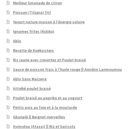
Meilleur limonade de citron
Poisson (Tilapia) frit
Yaourt nature maison à l’énergie solaire
Ignames frites (Koliko)
Ablo
Recette de Koeksisters
Riz jaune avec crevettes et Poulet braisé
Sauce de poisson frais à l’huile rouge || Amidjin Lanmoumou
Ablo Sans Maïzena
Attiéké poulet braisé
Poulet braisé au paprika et au yogourt
Petits pois au foie et à la moutarde
Gbanplè || Beignet merveilles
Ayimolou (Atassi) || Riz et haricots