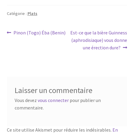
Catégorie :
Plats
Navigation
Article
Article
Pinon (Togo) Éba (Benin)
Est-ce que la bière Guinness
précédent :
suivant :
(aphrodisiaque) vous donne
de
une érection dure?
l’article
Laisser un commentaire
Vous devez
vous connecter
pour publier un
commentaire.
Ce site utilise Akismet pour réduire les indésirables.
En