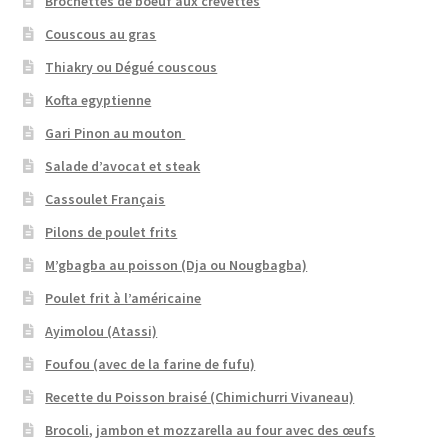
Brochettes de boeuf aux crevettes
Couscous au gras
Thiakry ou Dégué couscous
Kofta egyptienne
Gari Pinon au mouton
Salade d’avocat et steak
Cassoulet Français
Pilons de poulet frits
M’gbagba au poisson (Dja ou Nougbagba)
Poulet frit à l’américaine
Ayimolou (Atassi)
Foufou (avec de la farine de fufu)
Recette du Poisson braisé (Chimichurri Vivaneau)
Brocoli, jambon et mozzarella au four avec des œufs