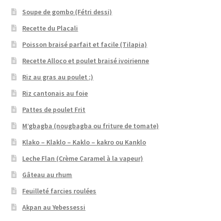
Soupe de gombo (Fétri dessi)
Recette du Placali
Poisson braisé parfait et facile (Tilapia)
Recette Alloco et poulet braisé ivoirienne
Riz au gras au poulet ;)
Riz cantonais au foie
Pattes de poulet Frit
M’gbagba (nougbagba ou friture de tomate)
Klako – Klaklo – Kaklo – kakro ou Kanklo
Leche Flan (Crème Caramel à la vapeur)
Gâteau au rhum
Feuilleté farcies roulées
Akpan au Yebessessi