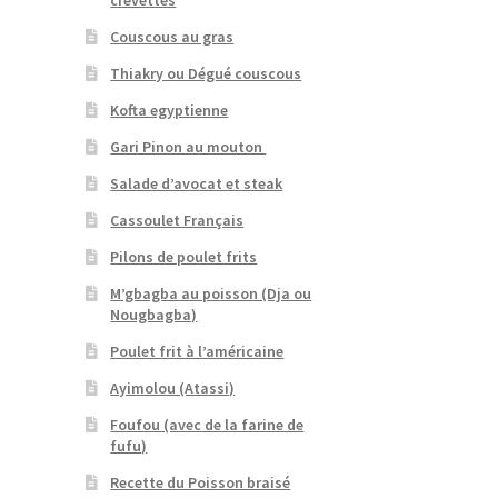
crevettes
Couscous au gras
Thiakry ou Dégué couscous
Kofta egyptienne
Gari Pinon au mouton
Salade d’avocat et steak
Cassoulet Français
Pilons de poulet frits
M’gbagba au poisson (Dja ou
Nougbagba)
Poulet frit à l’américaine
Ayimolou (Atassi)
Foufou (avec de la farine de
fufu)
Recette du Poisson braisé