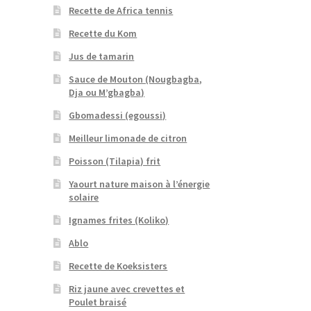
Recette de Africa tennis
Recette du Kom
Jus de tamarin
Sauce de Mouton (Nougbagba,
Dja ou M’gbagba)
Gbomadessi (egoussi)
Meilleur limonade de citron
Poisson (Tilapia) frit
Yaourt nature maison à l’énergie
solaire
Ignames frites (Koliko)
Ablo
Recette de Koeksisters
Riz jaune avec crevettes et
Poulet braisé