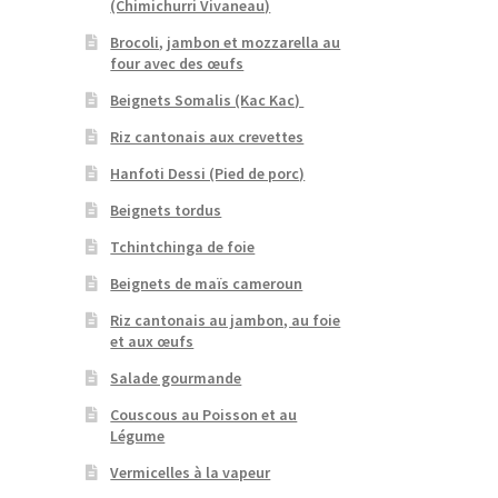
(Chimichurri Vivaneau)
Brocoli, jambon et mozzarella au
four avec des œufs
Beignets Somalis (Kac Kac)
Riz cantonais aux crevettes
Hanfoti Dessi (Pied de porc)
Beignets tordus
Tchintchinga de foie
Beignets de maïs cameroun
Riz cantonais au jambon, au foie
et aux œufs
Salade gourmande
Couscous au Poisson et au
Légume
Vermicelles à la vapeur