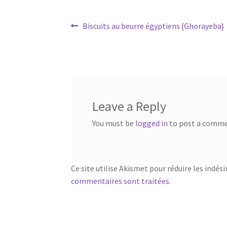
Post
Article
Biscuits au beurre égyptiens {Ghorayeba}
précédent :
navigation
Leave a Reply
You must be
logged in
to post a comme
Ce site utilise Akismet pour réduire les indési
commentaires sont traitées
.