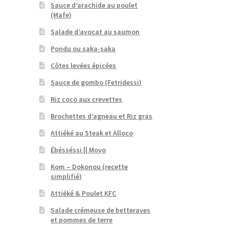
Sauce d’arachide au poulet
(Mafe)
Salade d’avocat au saumon
Pondu ou saka-saka
Côtes levées épicées
Sauce de gombo (Fetridessi)
Riz coco aux crevettes
Brochettes d’agneau et Riz gras
Attiéké au Steak et Alloco
Ébésséssi || Moyo
Kom – Dokonou (recette
simplifié)
Attiéké & Poulet KFC
Salade crémeuse de betteraves
et pommes de terre