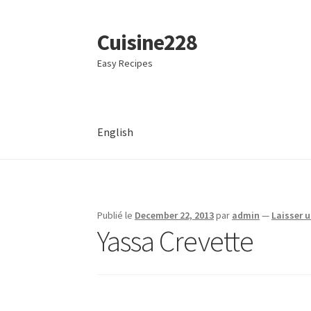
Cuisine228
Aller
Aller
à
au
Easy Recipes
la
contenu
navigation
English
Publié le
December 22, 2013
par
admin
—
Laisser 
Yassa Crevette