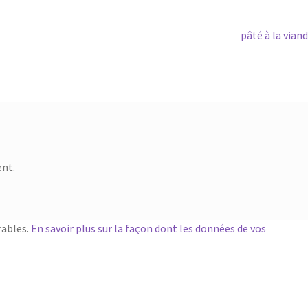
Article
pâté à la vian
suivant :
nt.
rables.
En savoir plus sur la façon dont les données de vos