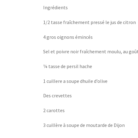
Ingrédients
1/2 tasse fraîchement pressé le jus de citron
4 gros oignons émincés
Sel et poivre noir fraîchement moulu, au goû
¼ tasse de persil hache
1 cuillere a soupe dhuile d’olive
Des crevettes
2 carottes
3 cuillère à soupe de moutarde de Dijon