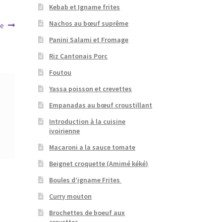
Kebab et Igname frites
Nachos au bœuf suprême
de
Panini Salami et Fromage
Riz Cantonais Porc
Foutou
Yassa poisson et crevettes
Empanadas au bœuf croustillant
Introduction à la cuisine
ivoirienne
Macaroni a la sauce tomate
Beignet croquette (Amimé kéké)
Boules d’igname Frites
Curry mouton
Brochettes de boeuf aux