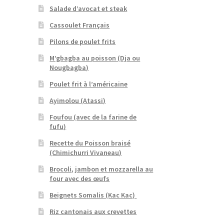
Salade d’avocat et steak
Cassoulet Français
Pilons de poulet frits
M’gbagba au poisson (Dja ou
Nougbagba)
Poulet frit à l’américaine
Ayimolou (Atassi)
Foufou (avec de la farine de
fufu)
Recette du Poisson braisé
(Chimichurri Vivaneau)
Brocoli, jambon et mozzarella au
four avec des œufs
Beignets Somalis (Kac Kac)
Riz cantonais aux crevettes