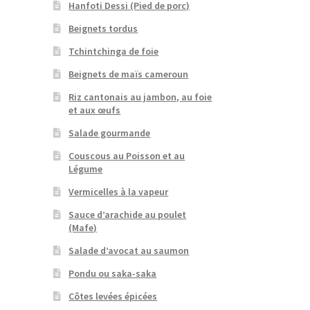
Hanfoti Dessi (Pied de porc)
Beignets tordus
Tchintchinga de foie
Beignets de maïs cameroun
Riz cantonais au jambon, au foie
et aux œufs
Salade gourmande
Couscous au Poisson et au
Légume
Vermicelles à la vapeur
Sauce d’arachide au poulet
(Mafe)
Salade d’avocat au saumon
Pondu ou saka-saka
Côtes levées épicées