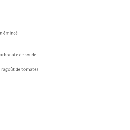
on émincé.
icarbonate de soude
e ragoût de tomates.