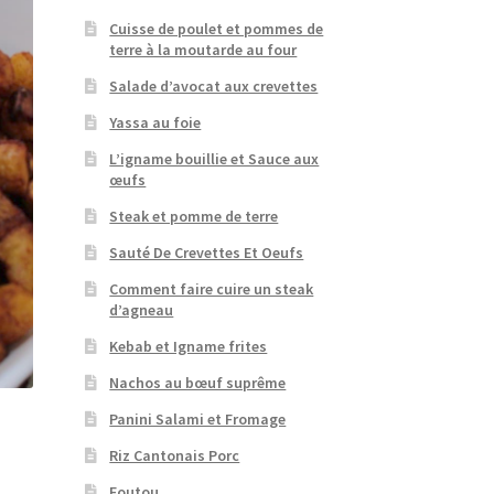
Cuisse de poulet et pommes de
terre à la moutarde au four
Salade d’avocat aux crevettes
Yassa au foie
L’igname bouillie et Sauce aux
œufs
Steak et pomme de terre
Sauté De Crevettes Et Oeufs
Comment faire cuire un steak
d’agneau
Kebab et Igname frites
Nachos au bœuf suprême
Panini Salami et Fromage
Riz Cantonais Porc
Foutou