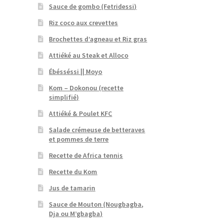
Sauce de gombo (Fetridessi)
Riz coco aux crevettes
Brochettes d’agneau et Riz gras
Attiéké au Steak et Alloco
Ébésséssi || Moyo
Kom – Dokonou (recette
simplifié)
Attiéké & Poulet KFC
Salade crémeuse de betteraves
et pommes de terre
Recette de Africa tennis
Recette du Kom
Jus de tamarin
Sauce de Mouton (Nougbagba,
Dja ou M’gbagba)