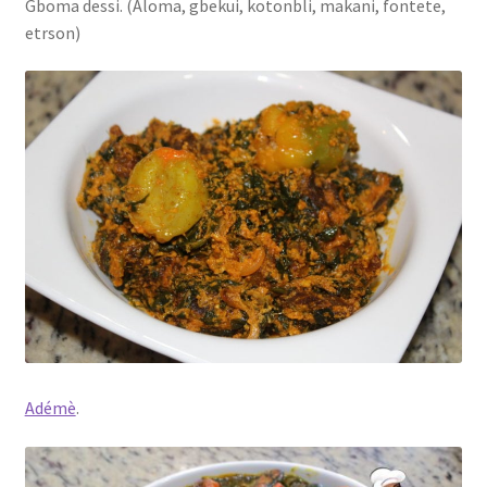
Gboma dessi. (Aloma, gbekui, kotonbli, makani, fontete,
etrson)
Adémè
.