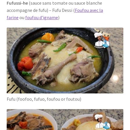
Fufussi-he
(sauce sans tomate ou sauce blanche
accompagne de fufu) – Fufu Dessi (
Foufou avec la
farine
ou
foufou d’igname
)
Fufu (foofoo, fufuo, foufou or foutou)