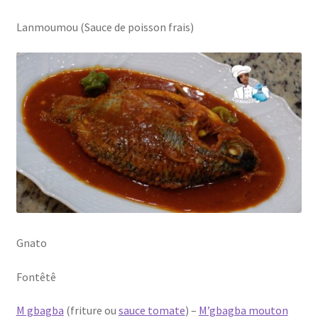
Lanmoumou (Sauce de poisson frais)
Gnato
Fontêtê
M gbagba
(friture ou
sauce tomate
) –
M’gbagba mouton