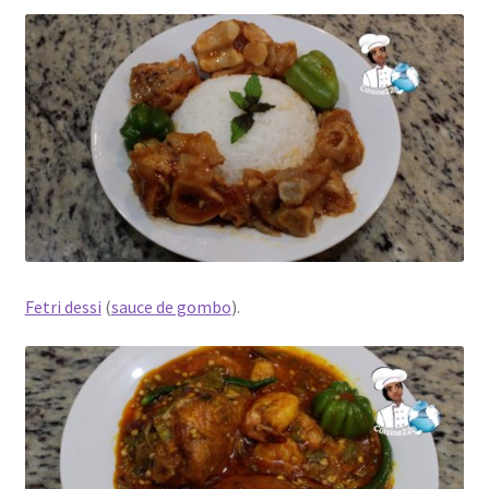
Fetri dessi
(
sauce de gombo
).