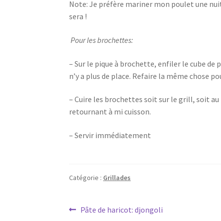
Note: Je préfère mariner mon poulet une nuit 
sera !
Pour les brochettes:
– Sur le pique à brochette, enfiler le cube de 
n’y a plus de place. Refaire la même chose po
– Cuire les brochettes soit sur le grill, soit 
retournant à mi cuisson.
– Servir immédiatement
Catégorie :
Grillades
Navigation
Article
Pâte de haricot: djongoli