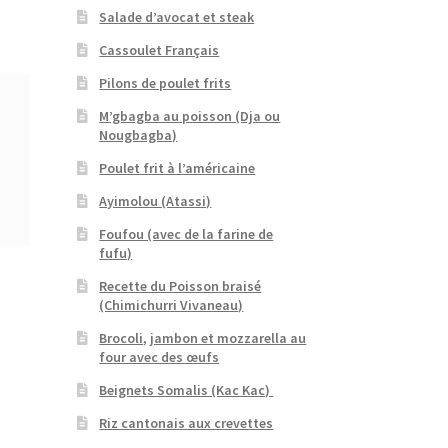
Salade d’avocat et steak
Cassoulet Français
Pilons de poulet frits
M’gbagba au poisson (Dja ou
Nougbagba)
Poulet frit à l’américaine
Ayimolou (Atassi)
Foufou (avec de la farine de
fufu)
Recette du Poisson braisé
(Chimichurri Vivaneau)
Brocoli, jambon et mozzarella au
four avec des œufs
Beignets Somalis (Kac Kac)
Riz cantonais aux crevettes