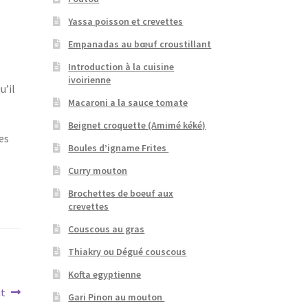
Yassa poisson et crevettes
Empanadas au bœuf croustillant
Introduction à la cuisine
ivoirienne
u’il
Macaroni a la sauce tomate
Beignet croquette (Amimé kéké)
les
Boules d’igname Frites
Curry mouton
Brochettes de boeuf aux
crevettes
Couscous au gras
Thiakry ou Dégué couscous
Kofta egyptienne
it
Gari Pinon au mouton