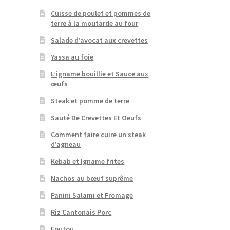
Cuisse de poulet et pommes de
terre à la moutarde au four
Salade d’avocat aux crevettes
Yassa au foie
L’igname bouillie et Sauce aux
œufs
Steak et pomme de terre
Sauté De Crevettes Et Oeufs
Comment faire cuire un steak
d’agneau
Kebab et Igname frites
Nachos au bœuf suprême
Panini Salami et Fromage
Riz Cantonais Porc
Foutou