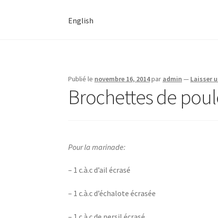
English
Publié le
novembre 16, 2014
par
admin
—
Laisser 
Brochettes de poul
Pour la marinade:
– 1 c.à.c d’ail écrasé
– 1 c.à.c d’échalote écrasée
– 1 c.à.c de persil écrasé