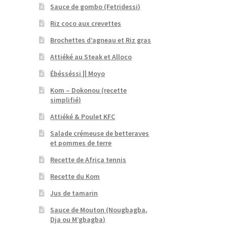
Sauce de gombo (Fetridessi)
Riz coco aux crevettes
Brochettes d’agneau et Riz gras
Attiéké au Steak et Alloco
Ébésséssi || Moyo
Kom – Dokonou (recette
simplifié)
Attiéké & Poulet KFC
Salade crémeuse de betteraves
et pommes de terre
Recette de Africa tennis
Recette du Kom
Jus de tamarin
Sauce de Mouton (Nougbagba,
Dja ou M’gbagba)