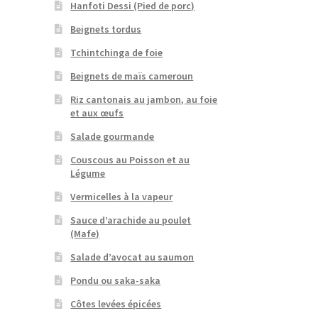
Hanfoti Dessi (Pied de porc)
Beignets tordus
Tchintchinga de foie
Beignets de maïs cameroun
Riz cantonais au jambon, au foie
et aux œufs
Salade gourmande
Couscous au Poisson et au
Légume
Vermicelles à la vapeur
Sauce d’arachide au poulet
(Mafe)
Salade d’avocat au saumon
Pondu ou saka-saka
Côtes levées épicées