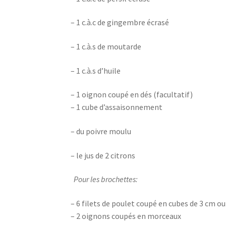
– 1 c.à.c de gingembre écrasé
– 1 c.à.s de moutarde
– 1 c.à.s d’huile
– 1 oignon coupé en dés (facultatif)
– 1 cube d’assaisonnement
– du poivre moulu
– le jus de 2 citrons
Pour les brochettes:
– 6 filets de poulet coupé en cubes de 3 cm o
– 2 oignons coupés en morceaux