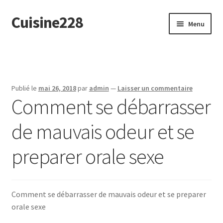
Cuisine228
Aller
Aller
Menu
à
au
la
contenu
English
navigation
Publié le
mai 26, 2018
par
admin
—
Laisser un commentaire
Comment se débarrasser
de mauvais odeur et se
preparer orale sexe
Comment se débarrasser de mauvais odeur et se preparer
orale sexe