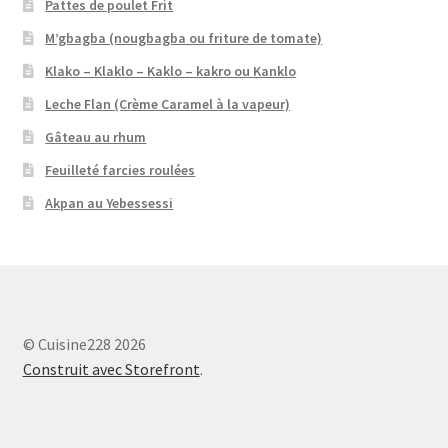
Pattes de poulet Frit
M’gbagba (nougbagba ou friture de tomate)
Klako – Klaklo – Kaklo – kakro ou Kanklo
Leche Flan (Crème Caramel à la vapeur)
Gâteau au rhum
Feuilleté farcies roulées
Akpan au Yebessessi
© Cuisine228 2026
Construit avec Storefront
.