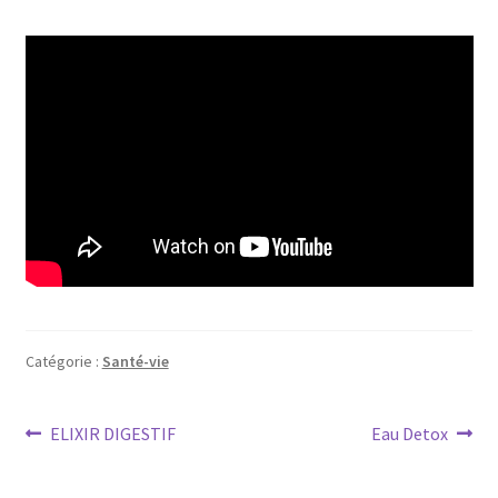
Catégorie :
Santé-vie
Navigation
Article
Article
ELIXIR DIGESTIF
Eau Detox
précédent :
suivant :
de