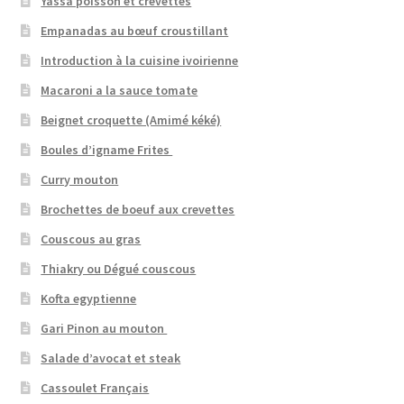
Yassa poisson et crevettes
Empanadas au bœuf croustillant
Introduction à la cuisine ivoirienne
Macaroni a la sauce tomate
Beignet croquette (Amimé kéké)
Boules d’igname Frites
Curry mouton
Brochettes de boeuf aux crevettes
Couscous au gras
Thiakry ou Dégué couscous
Kofta egyptienne
Gari Pinon au mouton
Salade d’avocat et steak
Cassoulet Français