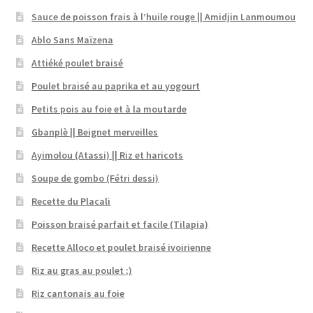
Sauce de poisson frais à l’huile rouge || Amidjin Lanmoumou
Ablo Sans Maïzena
Attiéké poulet braisé
Poulet braisé au paprika et au yogourt
Petits pois au foie et à la moutarde
Gbanplè || Beignet merveilles
Ayimolou (Atassi) || Riz et haricots
Soupe de gombo (Fétri dessi)
Recette du Placali
Poisson braisé parfait et facile (Tilapia)
Recette Alloco et poulet braisé ivoirienne
Riz au gras au poulet ;)
Riz cantonais au foie