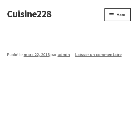
Cuisine228
Aller
Aller
Menu
à
au
la
contenu
English
navigation
Publié le
mars 22, 2018
par
admin
—
Laisser un commentaire