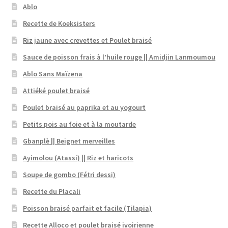
Ablo
Recette de Koeksisters
Riz jaune avec crevettes et Poulet braisé
Sauce de poisson frais à l’huile rouge || Amidjin Lanmoumou
Ablo Sans Maïzena
Attiéké poulet braisé
Poulet braisé au paprika et au yogourt
Petits pois au foie et à la moutarde
Gbanplè || Beignet merveilles
Ayimolou (Atassi) || Riz et haricots
Soupe de gombo (Fétri dessi)
Recette du Placali
Poisson braisé parfait et facile (Tilapia)
Recette Alloco et poulet braisé ivoirienne