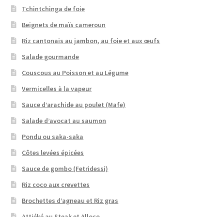
Tchintchinga de foie
Beignets de maïs cameroun
Riz cantonais au jambon, au foie et aux œufs
Salade gourmande
Couscous au Poisson et au Légume
Vermicelles à la vapeur
Sauce d’arachide au poulet (Mafe)
Salade d’avocat au saumon
Pondu ou saka-saka
Côtes levées épicées
Sauce de gombo (Fetridessi)
Riz coco aux crevettes
Brochettes d’agneau et Riz gras
Attiéké au Steak et Alloco