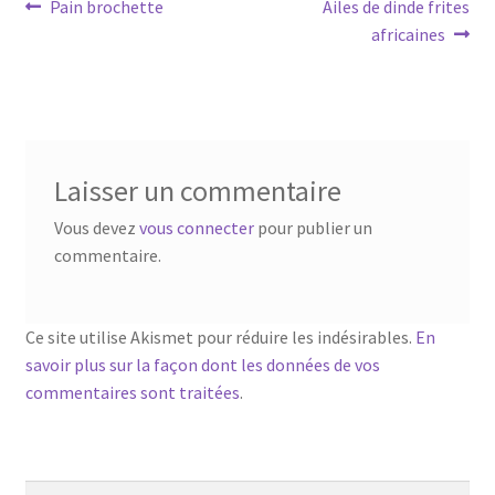
Navigation
Article
Article
Pain brochette
Ailes de dinde frites
précédent :
suivant :
africaines
de
l’article
Laisser un commentaire
Vous devez
vous connecter
pour publier un
commentaire.
Ce site utilise Akismet pour réduire les indésirables.
En
savoir plus sur la façon dont les données de vos
commentaires sont traitées
.
Rechercher :