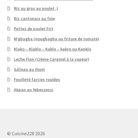
Riz au gras au poulet ;)
Riz cantonais au foie
Pattes de poulet Frit
M’gbagba (nougbagba ou friture de tomate)
Klako – Klaklo – Kaklo – kakro ou Kanklo
Leche Flan (Crème Caramel à la vapeur)
Gâteau au rhum
Feuilleté farcies roulées
Akpan au Yebessessi
© Cuisine228 2026