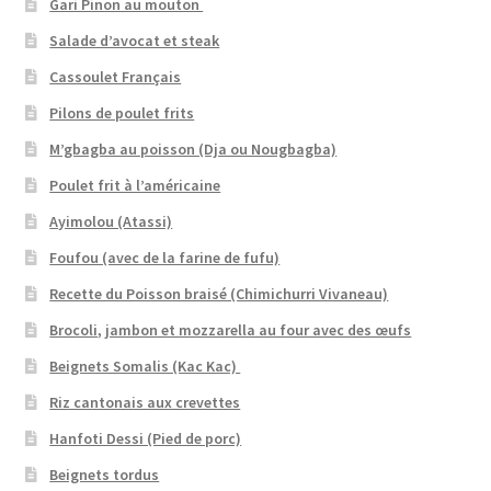
Gari Pinon au mouton
Salade d’avocat et steak
Cassoulet Français
Pilons de poulet frits
M’gbagba au poisson (Dja ou Nougbagba)
Poulet frit à l’américaine
Ayimolou (Atassi)
Foufou (avec de la farine de fufu)
Recette du Poisson braisé (Chimichurri Vivaneau)
Brocoli, jambon et mozzarella au four avec des œufs
Beignets Somalis (Kac Kac)
Riz cantonais aux crevettes
Hanfoti Dessi (Pied de porc)
Beignets tordus