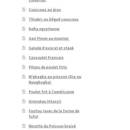
crevettes
Couscous au gras
Thiakry ou Dégué couscous
Kofta egyptienne
Gari Pinon au mouton
Salade d’avocat et steak
Cassoulet Français
Pilons de poulet frits
M’gbagba au poisson (Dja ou
Nougbagba)
Poulet frit à l’américaine
Ayimolou (Atassi)
Foufou (avec de la farine de
fufu)
Recette du Poisson braisé