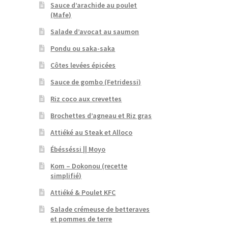
Sauce d’arachide au poulet
(Mafe)
Salade d’avocat au saumon
Pondu ou saka-saka
Côtes levées épicées
Sauce de gombo (Fetridessi)
Riz coco aux crevettes
Brochettes d’agneau et Riz gras
Attiéké au Steak et Alloco
Ébésséssi || Moyo
Kom – Dokonou (recette
simplifié)
Attiéké & Poulet KFC
Salade crémeuse de betteraves
et pommes de terre