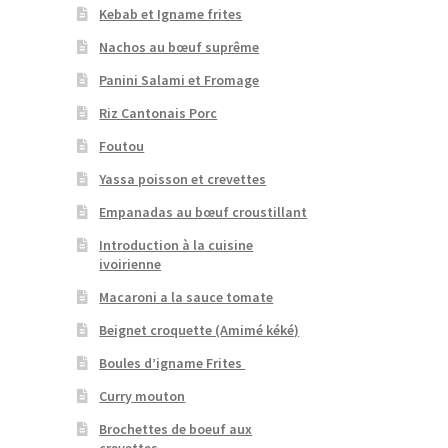
Kebab et Igname frites
Nachos au bœuf suprême
Panini Salami et Fromage
Riz Cantonais Porc
Foutou
Yassa poisson et crevettes
Empanadas au bœuf croustillant
Introduction à la cuisine
ivoirienne
Macaroni a la sauce tomate
Beignet croquette (Amimé kéké)
Boules d’igname Frites
Curry mouton
Brochettes de boeuf aux