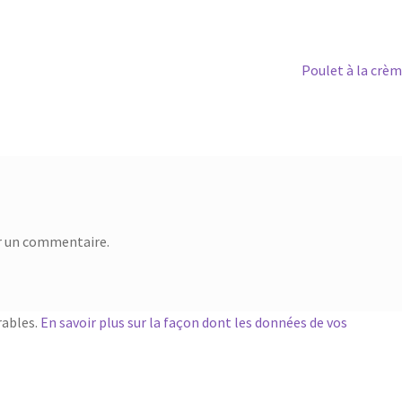
Article
Poulet à la crè
suivant :
r un commentaire.
rables.
En savoir plus sur la façon dont les données de vos