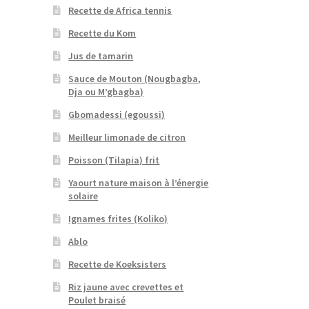
Recette de Africa tennis
Recette du Kom
Jus de tamarin
Sauce de Mouton (Nougbagba,
Dja ou M’gbagba)
Gbomadessi (egoussi)
Meilleur limonade de citron
Poisson (Tilapia) frit
Yaourt nature maison à l’énergie
solaire
Ignames frites (Koliko)
Ablo
Recette de Koeksisters
Riz jaune avec crevettes et
Poulet braisé