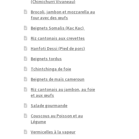
(Chimichurri Vivaneau)
Brocoli, jambon et mozzarella au
four avec des œufs
Beignets Somalis (Kac Kac)
Riz cantonais aux crevettes
Hanfoti Dessi (Pied de porc)
Beignets tordus
Tchintchinga de foie
Beignets de maïs cameroun
Riz cantonais au jambon, au foie
et aux œufs
Salade gourmande
Couscous au Poisson et au
Légume
Vermicelles à la vapeur