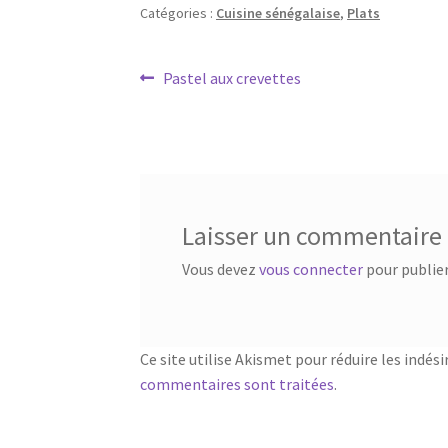
Catégories :
Cuisine sénégalaise
,
Plats
Navigation
Article
Pastel aux crevettes
précédent :
de
l’article
Laisser un commentaire
Vous devez
vous connecter
pour publie
Ce site utilise Akismet pour réduire les indési
commentaires sont traitées
.