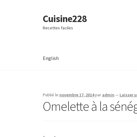
Cuisine228
Aller
Aller
à
au
Recettes faciles
la
contenu
navigation
English
Publié le
novembre 17, 2014
par
admin
—
Laisser 
Omelette à la sénég