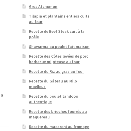
Gros Atchomon
Tilapia et plantains entiers cuits
au four
Recette de Beef Steak cuit à la
poêle
Shawarma au poulet fait maison
Recette des Côtes levées de porc
barbecue mijoteuse au four
Recette du Riz au gras au four
Recette du Gâteau au Milo
moelleux
la
Recette du poulet tandoori
authentique
Recette des brioches fourrés au
maquereau
Recette du macaroni au fromage