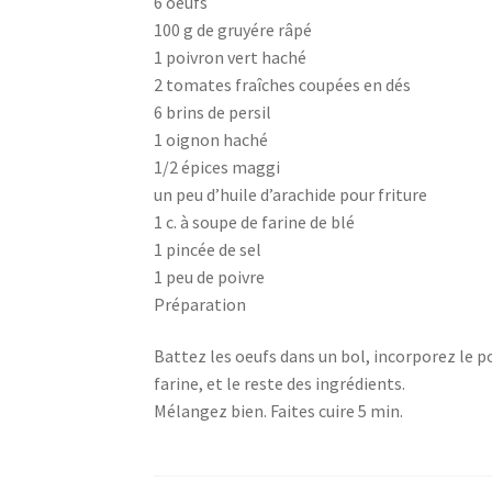
6 oeufs
100 g de gruyére râpé
1 poivron vert haché
2 tomates fraîches coupées en dés
6 brins de persil
1 oignon haché
1/2 épices maggi
un peu d’huile d’arachide pour friture
1 c. à soupe de farine de blé
1 pincée de sel
1 peu de poivre
Préparation
Battez les oeufs dans un bol, incorporez le po
farine, et le reste des ingrédients.
Mélangez bien. Faites cuire 5 min.