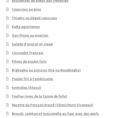
Brochettes de boeuf aux crevettes
Couscous au gras
Thiakry ou Dégué couscous
Kofta egyptienne
Gari Pinon au mouton
Salade d’avocat et steak
Cassoulet Français
Pilons de poulet frits
M’gbagba au poisson (Dja ou Nougbagba)
Poulet frit à l’américaine
Ayimolou (Atassi)
Foufou (avec de la farine de fufu)
Recette du Poisson braisé (Chimichurri Vivaneau)
Brocoli, jambon et mozzarella au four avec des œufs