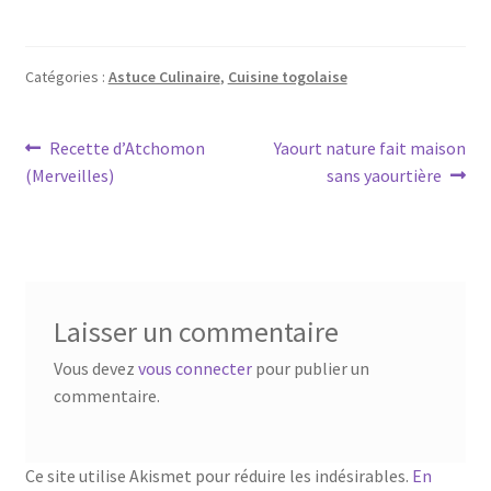
Catégories :
Astuce Culinaire
,
Cuisine togolaise
Navigation
Article
Article
Recette d’Atchomon
Yaourt nature fait maison
précédent :
suivant :
(Merveilles)
sans yaourtière
de
l’article
Laisser un commentaire
Vous devez
vous connecter
pour publier un
commentaire.
Ce site utilise Akismet pour réduire les indésirables.
En