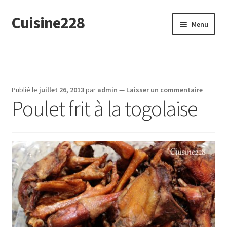
Cuisine228
Aller
Aller
Menu
à
au
la
contenu
English
navigation
Publié le
juillet 26, 2013
par
admin
—
Laisser un commentaire
Poulet frit à la togolaise