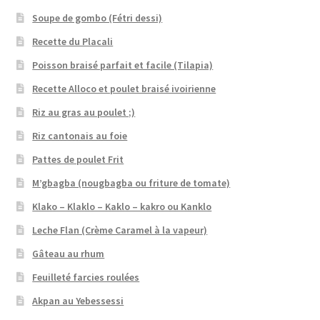
Soupe de gombo (Fétri dessi)
Recette du Placali
Poisson braisé parfait et facile (Tilapia)
Recette Alloco et poulet braisé ivoirienne
Riz au gras au poulet ;)
Riz cantonais au foie
Pattes de poulet Frit
M’gbagba (nougbagba ou friture de tomate)
Klako – Klaklo – Kaklo – kakro ou Kanklo
Leche Flan (Crème Caramel à la vapeur)
Gâteau au rhum
Feuilleté farcies roulées
Akpan au Yebessessi