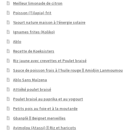
Meilleur limonade de citron
Poisson (Tilapia) frit
Yaourt nature maison à l’énergie solaire
Ignames frites (Koliko)
Ablo
Recette de Koeksisters
Riz jaune avec crevettes et Poulet braisé
Sauce de poisson frais à l’huile rouge || Amidjin Lanmoumou
Ablo Sans Maïzena
Attiéké poulet braisé
Poulet braisé au paprika et au yogourt
Petits pois au foie et à la moutarde
Gbanplè || Beignet merveilles
Ayimolou (Atassi) || Riz et haricots