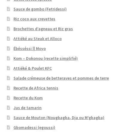
Sauce de gombo (Fetridessi)
Riz coco aux crevettes
Brochettes d’agneau et Riz gras
Attiéké au Steak et Alloco
Ébésséssi || Moyo
Kom – Dokonou (recette simplifié)
Attiéké & Poulet KFC
Salade crémeuse de betteraves et pommes de terre
Recette de Africa tennis
Recette du Kom
Jus de tamarin
Sauce de Mouton (Nougbagba, Dja ou M’gbagba)
Gbomadessi (egoussi)