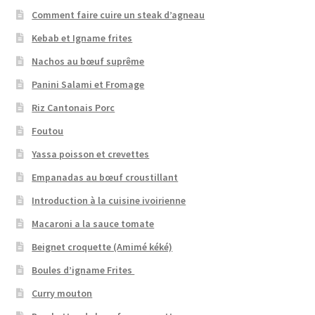
Comment faire cuire un steak d’agneau
Kebab et Igname frites
Nachos au bœuf suprême
Panini Salami et Fromage
Riz Cantonais Porc
Foutou
Yassa poisson et crevettes
Empanadas au bœuf croustillant
Introduction à la cuisine ivoirienne
Macaroni a la sauce tomate
Beignet croquette (Amimé kéké)
Boules d’igname Frites
Curry mouton