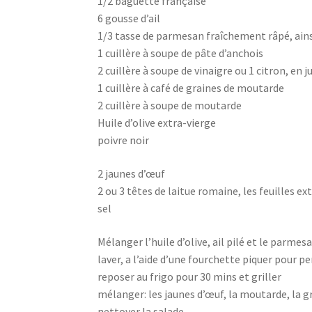
1/2 baguette française
6 gousse d’ail
1/3 tasse de parmesan fraîchement râpé, ains
1 cuillère à soupe de pâte d’anchois
2 cuillère à soupe de vinaigre ou 1 citron, en j
1 cuillère à café de graines de moutarde
2 cuillère à soupe de moutarde
Huile d’olive extra-vierge
poivre noir
2 jaunes d’œuf
2 ou 3 têtes de laitue romaine, les feuilles ex
sel
Mélanger l’huile d’olive, ail pilé et le parmes
laver, a l’aide d’une fourchette piquer pour 
reposer au frigo pour 30 mins et griller
mélanger: les jaunes d’œuf, la moutarde, la gr
nettoyer la salade.