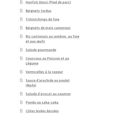
Hanfoti Dessi (Pied de porc)
Beignets tordus
Tchintchinga de foie
Beignets de maïs cameroun
Riz cantonais au jambon, au foie
et aux œufs
Salade gourmande
Couscous au Poisson et au
Légume
Vermicelles à la vapeur
Sauce d’arachide au poulet
(Mafe)
Salade d’avocat au saumon
Pondu ou saka-saka
Côtes levées épicées