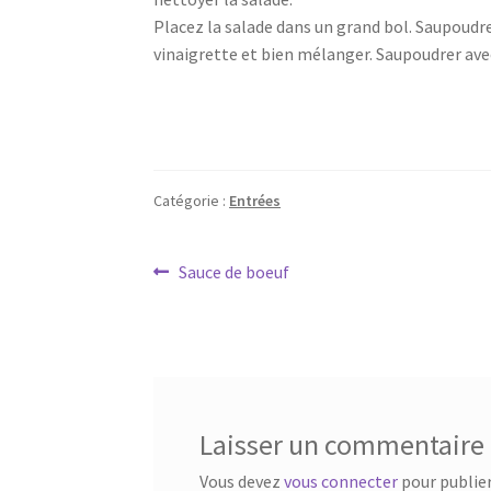
Placez la salade dans un grand bol. Saupoudre
vinaigrette et bien mélanger. Saupoudrer ave
Catégorie :
Entrées
Navigation
Article
Sauce de boeuf
précédent :
de
l’article
Laisser un commentaire
Vous devez
vous connecter
pour publie