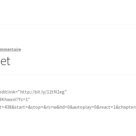
commentaire
let
ditlink=”http://bit.ly/12tN1eg”
3KhwxnI?fs=1″
t=438&start=&stop=&rs=w&hd=0&autoplay=0&react=1&chapter