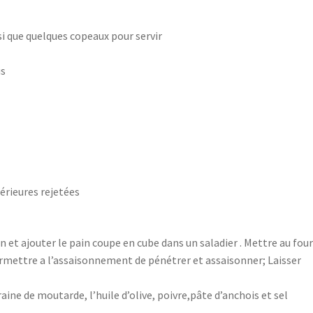
i que quelques copeaux pour servir
us
térieures rejetées
an et ajouter le pain coupe en cube dans un saladier . Mettre au fou
permettre a l’assaisonnement de pénétrer et assaisonner; Laisser
aine de moutarde, l’huile d’olive, poivre,pâte d’anchois et sel