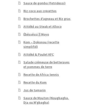
Sauce de gombo (Fetridessi)
Riz coco aux crevettes
Brochettes d’agneau et Riz gras
Attiéké au Steak et Alloco
Ébésséssi || Moyo
Kom – Dokonou (recette
simplifié)
Attiéké & Poulet KFC
Salade crémeuse de betteraves
et pommes de terre
Recette de Africa tennis
Recette du Kom
Jus de tamarin
Sauce de Mouton (Nougbagba,
Dja ou M’gbagba)