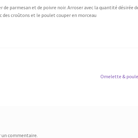
r de parmesan et de poivre noir. Arroser avec la quantité désirée d
c des croûtons et le poulet couper en morceau
Article
Omelette & poul
suivant :
r un commentaire.