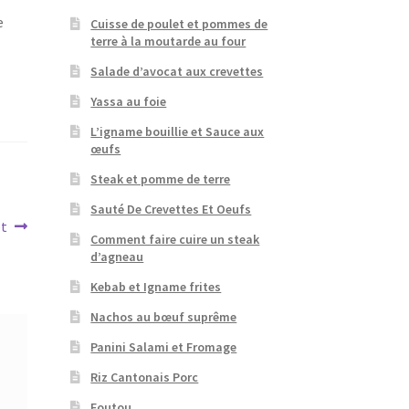
e
Cuisse de poulet et pommes de
terre à la moutarde au four
Salade d’avocat aux crevettes
Yassa au foie
L’igname bouillie et Sauce aux
œufs
Steak et pomme de terre
Sauté De Crevettes Et Oeufs
et
Comment faire cuire un steak
d’agneau
Kebab et Igname frites
Nachos au bœuf suprême
Panini Salami et Fromage
Riz Cantonais Porc
Foutou