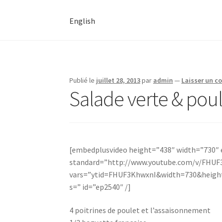
English
Publié le
juillet 28, 2013
par
admin
—
Laisser un 
Salade verte & pou
[embedplusvideo height=”438″ width=”730″ e
standard=”http://www.youtube.com/v/FHUF
vars=”ytid=FHUF3KhwxnI&width=730&heigh
s=” id=”ep2540″ /]
4 poitrines de poulet et l’assaisonnement