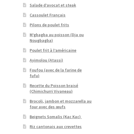
Salade d’avocat et steak
Cassoulet Français
Pilons de poulet frits
M’gbagba au poisson (Dja ou
Nougbagba)
Poulet frit à l’américaine
Ayimolou (Atassi)
Foufou (avec de la farine de
fufu)
Recette du Poisson braisé
(Chimichurri Vivaneau)
Brocoli, jambon et mozzarella au
four avec des œufs
Beignets Somalis (Kac Kac)
Riz cantonais aux crevettes