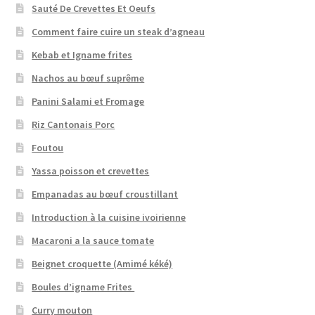
Sauté De Crevettes Et Oeufs
Comment faire cuire un steak d’agneau
Kebab et Igname frites
Nachos au bœuf suprême
Panini Salami et Fromage
Riz Cantonais Porc
Foutou
Yassa poisson et crevettes
Empanadas au bœuf croustillant
Introduction à la cuisine ivoirienne
Macaroni a la sauce tomate
Beignet croquette (Amimé kéké)
Boules d’igname Frites
Curry mouton