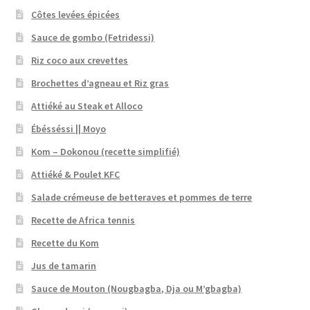
Côtes levées épicées
Sauce de gombo (Fetridessi)
Riz coco aux crevettes
Brochettes d’agneau et Riz gras
Attiéké au Steak et Alloco
Ébésséssi || Moyo
Kom – Dokonou (recette simplifié)
Attiéké & Poulet KFC
Salade crémeuse de betteraves et pommes de terre
Recette de Africa tennis
Recette du Kom
Jus de tamarin
Sauce de Mouton (Nougbagba, Dja ou M’gbagba)