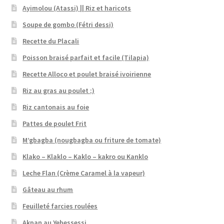
Ayimolou (Atassi) || Riz et haricots
Soupe de gombo (Fétri dessi)
Recette du Placali
Poisson braisé parfait et facile (Tilapia)
Recette Alloco et poulet braisé ivoirienne
Riz au gras au poulet ;)
Riz cantonais au foie
Pattes de poulet Frit
M’gbagba (nougbagba ou friture de tomate)
Klako – Klaklo – Kaklo – kakro ou Kanklo
Leche Flan (Crème Caramel à la vapeur)
Gâteau au rhum
Feuilleté farcies roulées
Akpan au Yebessessi