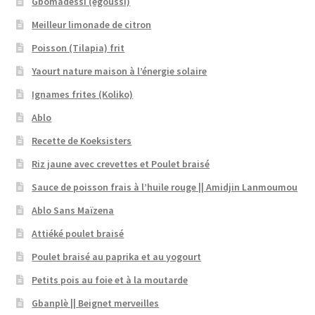
Gbomadessi (egoussi)
Meilleur limonade de citron
Poisson (Tilapia) frit
Yaourt nature maison à l’énergie solaire
Ignames frites (Koliko)
Ablo
Recette de Koeksisters
Riz jaune avec crevettes et Poulet braisé
Sauce de poisson frais à l’huile rouge || Amidjin Lanmoumou
Ablo Sans Maïzena
Attiéké poulet braisé
Poulet braisé au paprika et au yogourt
Petits pois au foie et à la moutarde
Gbanplè || Beignet merveilles