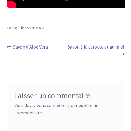
Catégorie :
Santé-vie
Navigation
Article
Article
Savon d’Aloe Vera
Savon à la carotte et au miel
précédent :
suivant :
de
l’article
Laisser un commentaire
Vous devez
vous connecter
pour publier un
commentaire.