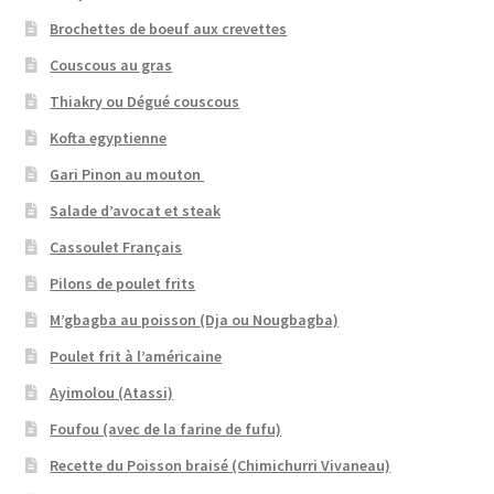
Brochettes de boeuf aux crevettes
Couscous au gras
Thiakry ou Dégué couscous
Kofta egyptienne
Gari Pinon au mouton
Salade d’avocat et steak
Cassoulet Français
Pilons de poulet frits
M’gbagba au poisson (Dja ou Nougbagba)
Poulet frit à l’américaine
Ayimolou (Atassi)
Foufou (avec de la farine de fufu)
Recette du Poisson braisé (Chimichurri Vivaneau)