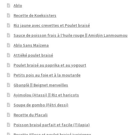
Ablo
Recette de Koeksisters
Riz jaune avec crevettes et Poulet braisé
Sauce de poisson frais à l’huile rouge || Amidjin Lanmoumou
Ablo Sans Maïzena
Attiéké poulet braisé
Poulet braisé au paprika et au yogourt
Petits pois au foie et à la moutarde
Gbanplè || Beignet merveilles
Ayimolou (Atassi) || Riz et haricots
Soupe de gombo (Fétri dessi)
Recette du Placali
Poisson braisé parfait et facile (Tilapia)
Recette Alloco et poulet braisé ivoirienne