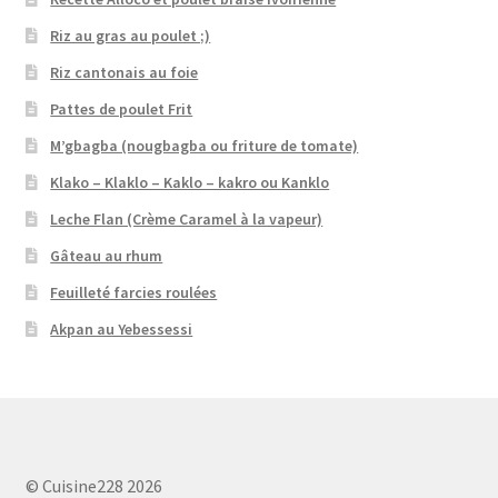
Riz au gras au poulet ;)
Riz cantonais au foie
Pattes de poulet Frit
M’gbagba (nougbagba ou friture de tomate)
Klako – Klaklo – Kaklo – kakro ou Kanklo
Leche Flan (Crème Caramel à la vapeur)
Gâteau au rhum
Feuilleté farcies roulées
Akpan au Yebessessi
© Cuisine228 2026