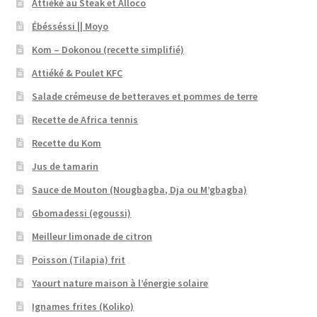
Attiéké au Steak et Alloco
Ébésséssi || Moyo
Kom – Dokonou (recette simplifié)
Attiéké & Poulet KFC
Salade crémeuse de betteraves et pommes de terre
Recette de Africa tennis
Recette du Kom
Jus de tamarin
Sauce de Mouton (Nougbagba, Dja ou M’gbagba)
Gbomadessi (egoussi)
Meilleur limonade de citron
Poisson (Tilapia) frit
Yaourt nature maison à l’énergie solaire
Ignames frites (Koliko)