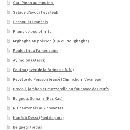
Gari Pinon au mouton
Salade d’avocat et steak
Cassoulet Français
Pilons de poulet frits
M’gbagba au poisson (Dja ou Nougbagba)
Poulet frit à l’américaine
Ayimolou (Atassi)
Foufou (avec de la farine de fufu)
Recette du Poisson braisé (Chimichurri Vivaneau)
Brocoli, jambon et mozzarella au four avec des œufs
Beignets Somalis (Kac Kac)
Riz cantonais aux crevettes
Hanfoti Dessi (Pied de porc)
Beignets tordus