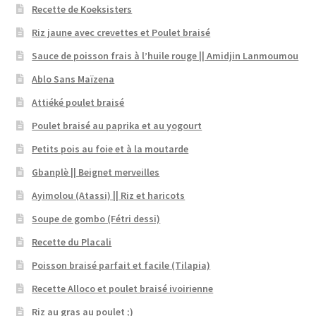
Recette de Koeksisters
Riz jaune avec crevettes et Poulet braisé
Sauce de poisson frais à l’huile rouge || Amidjin Lanmoumou
Ablo Sans Maïzena
Attiéké poulet braisé
Poulet braisé au paprika et au yogourt
Petits pois au foie et à la moutarde
Gbanplè || Beignet merveilles
Ayimolou (Atassi) || Riz et haricots
Soupe de gombo (Fétri dessi)
Recette du Placali
Poisson braisé parfait et facile (Tilapia)
Recette Alloco et poulet braisé ivoirienne
Riz au gras au poulet ;)