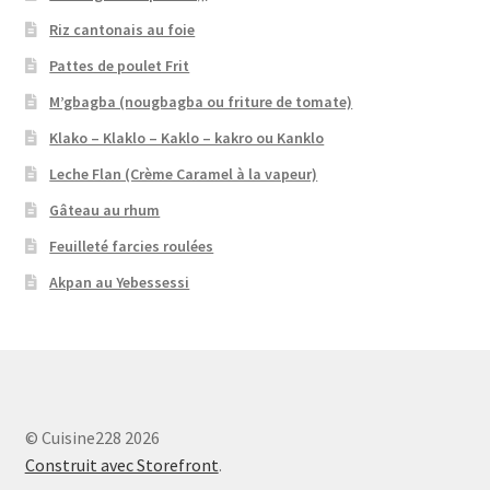
Riz cantonais au foie
Pattes de poulet Frit
M’gbagba (nougbagba ou friture de tomate)
Klako – Klaklo – Kaklo – kakro ou Kanklo
Leche Flan (Crème Caramel à la vapeur)
Gâteau au rhum
Feuilleté farcies roulées
Akpan au Yebessessi
© Cuisine228 2026
Construit avec Storefront
.