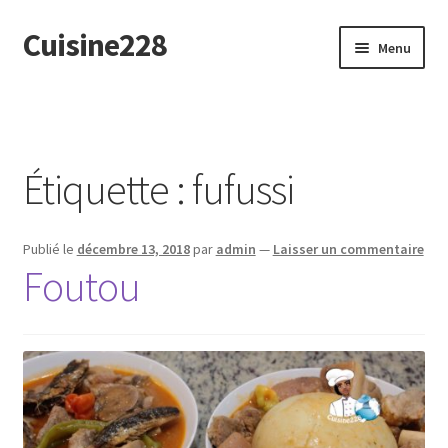
Cuisine228
Aller
Aller
Menu
à
au
la
contenu
English
navigation
Étiquette :
fufussi
Publié le
décembre 13, 2018
par
admin
—
Laisser un commentaire
Foutou