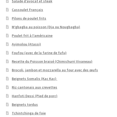
Salade d’avocat et steak
Cassoulet Français
Pilons de poulet frits
M’gbagba au poisson (Dja ou Nougbagba)
Poulet frit à l’américaine
Ayimolou (Atassi)
Foufou (avec de la farine de fufu)
Recette du Poisson braisé (Chimichurri Vivaneau)
Brocoli, jambon et mozzarella au four avec des œufs
Beignets Somalis (Kac Kac)
Riz cantonais aux crevettes
Hanfoti Dessi (Pied de porc)
Beignets tordus
Tchintchinga de foie