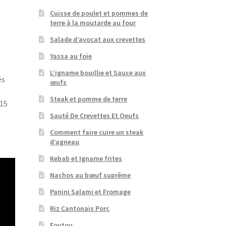
Cuisse de poulet et pommes de
terre à la moutarde au four
Salade d’avocat aux crevettes
Yassa au foie
L’igname bouillie et Sauce aux
és
œufs
Steak et pomme de terre
 15
Sauté De Crevettes Et Oeufs
Comment faire cuire un steak
d’agneau
Kebab et Igname frites
Nachos au bœuf suprême
Panini Salami et Fromage
Riz Cantonais Porc
Foutou