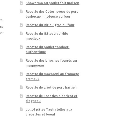
Shawarma au poulet fait maison
Recette des Côtes levées de porc
barbecue mijoteuse au four
és
Recette du Riz au gras au four
es
 et
Recette du Gâteau au Milo
moelleux
Recette du poulet tandoori
authentique
Recette des brioches fourrés au
maquereau
Recette du macaroni au fromage
cremeux
Recette de griot de porc haïtien
Recette de Sosaties d’abricot et
d’agneau
Jollof pâtes Tagliatelles aux
crevettes et boeuf