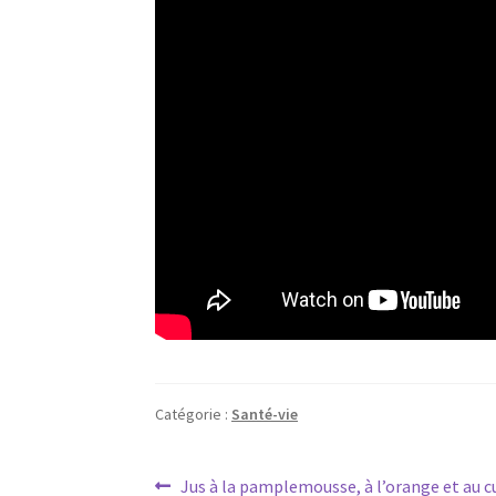
Catégorie :
Santé-vie
Navigation
Article
Jus à la pamplemousse, à l’orange et au 