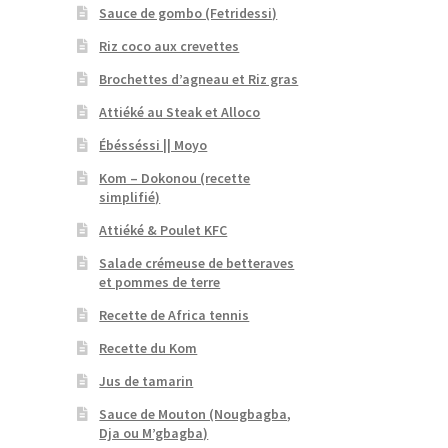
Sauce de gombo (Fetridessi)
Riz coco aux crevettes
Brochettes d’agneau et Riz gras
Attiéké au Steak et Alloco
Ébésséssi || Moyo
Kom – Dokonou (recette
simplifié)
Attiéké & Poulet KFC
Salade crémeuse de betteraves
et pommes de terre
Recette de Africa tennis
Recette du Kom
Jus de tamarin
Sauce de Mouton (Nougbagba,
Dja ou M’gbagba)