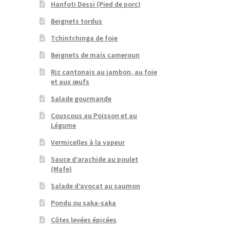
Hanfoti Dessi (Pied de porc)
Beignets tordus
Tchintchinga de foie
Beignets de maïs cameroun
Riz cantonais au jambon, au foie
et aux œufs
Salade gourmande
Couscous au Poisson et au
Légume
Vermicelles à la vapeur
Sauce d’arachide au poulet
(Mafe)
Salade d’avocat au saumon
Pondu ou saka-saka
Côtes levées épicées