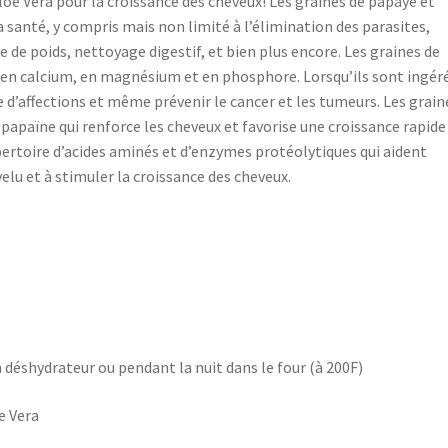
loe Vera pour la croissance des cheveux! Les graines de papaye et
 santé, y compris mais non limité à l’élimination des parasites,
 de poids, nettoyage digestif, et bien plus encore. Les graines de
, en calcium, en magnésium et en phosphore. Lorsqu’ils sont ingér
 d’affections et même prévenir le cancer et les tumeurs. Les grain
apaïne qui renforce les cheveux et favorise une croissance rapide
épertoire d’acides aminés et d’enzymes protéolytiques qui aident
elu et à stimuler la croissance des cheveux.
un déshydrateur ou pendant la nuit dans le four (à 200F)
e Vera