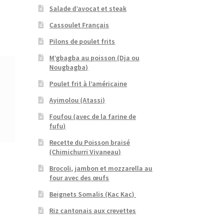
Salade d’avocat et steak
Cassoulet Français
Pilons de poulet frits
M’gbagba au poisson (Dja ou
Nougbagba)
Poulet frit à l’américaine
Ayimolou (Atassi)
Foufou (avec de la farine de
fufu)
Recette du Poisson braisé
(Chimichurri Vivaneau)
Brocoli, jambon et mozzarella au
four avec des œufs
Beignets Somalis (Kac Kac)
Riz cantonais aux crevettes