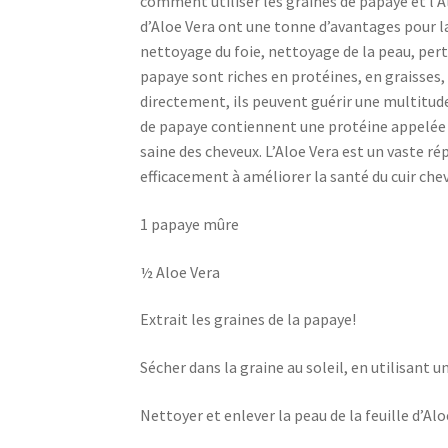
comment utiliser les graines de papaye et l’A
d’Aloe Vera ont une tonne d’avantages pour la
nettoyage du foie, nettoyage de la peau, perte
papaye sont riches en protéines, en graisses
directement, ils peuvent guérir une multitude
de papaye contiennent une protéine appelée p
saine des cheveux. L’Aloe Vera est un vaste r
efficacement à améliorer la santé du cuir chev
1 papaye mûre
½ Aloe Vera
Extrait les graines de la papaye!
Sécher dans la graine au soleil, en utilisant 
Nettoyer et enlever la peau de la feuille d’Alo