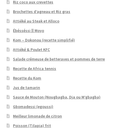
Riz coco aux crevettes
Brochettes d’agneau et Riz gras
Attiéké au Steak et Alloco
Ébésséssi || Moyo
Kom – Dokonou (recette simplifié)
Attiéké & Poulet KFC
Salade crémeuse de betteraves et pommes de terre
Recette de Africa tennis
Recette du Kom
Jus de tamarin
Sauce de Mouton (Nougbagba, Dja ou M’gbagba)
Gbomadessi (egoussi)
Meilleur limonade de citron
Poisson (Tilapia) frit