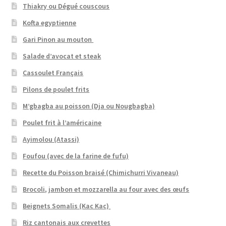
Thiakry ou Dégué couscous
Kofta egyptienne
Gari Pinon au mouton
Salade d’avocat et steak
Cassoulet Français
Pilons de poulet frits
M’gbagba au poisson (Dja ou Nougbagba)
Poulet frit à l’américaine
Ayimolou (Atassi)
Foufou (avec de la farine de fufu)
Recette du Poisson braisé (Chimichurri Vivaneau)
Brocoli, jambon et mozzarella au four avec des œufs
Beignets Somalis (Kac Kac)
Riz cantonais aux crevettes