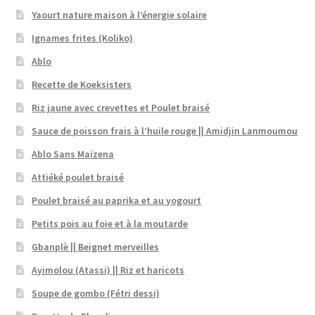
Yaourt nature maison à l’énergie solaire
Ignames frites (Koliko)
Ablo
Recette de Koeksisters
Riz jaune avec crevettes et Poulet braisé
Sauce de poisson frais à l’huile rouge || Amidjin Lanmoumou
Ablo Sans Maïzena
Attiéké poulet braisé
Poulet braisé au paprika et au yogourt
Petits pois au foie et à la moutarde
Gbanplè || Beignet merveilles
Ayimolou (Atassi) || Riz et haricots
Soupe de gombo (Fétri dessi)