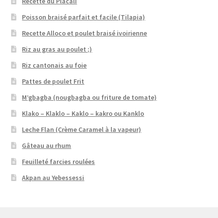
Recette du Placali
Poisson braisé parfait et facile (Tilapia)
Recette Alloco et poulet braisé ivoirienne
Riz au gras au poulet ;)
Riz cantonais au foie
Pattes de poulet Frit
M’gbagba (nougbagba ou friture de tomate)
Klako – Klaklo – Kaklo – kakro ou Kanklo
Leche Flan (Crème Caramel à la vapeur)
Gâteau au rhum
Feuilleté farcies roulées
Akpan au Yebessessi