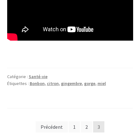
Catégorie :
Santé-vie
Étiquettes :
Bonbon
,
citron
,
gingembre
,
gorge
,
miel
Pagination
Précédent
1
2
3
des