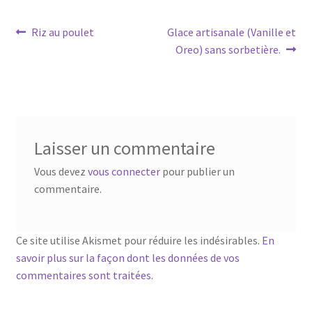
Navigation
Article
Article
Riz au poulet
Glace artisanale (Vanille et
précédent :
suivant :
Oreo) sans sorbetière.
de
l’article
Laisser un commentaire
Vous devez
vous connecter
pour publier un
commentaire.
Ce site utilise Akismet pour réduire les indésirables.
En
savoir plus sur la façon dont les données de vos
commentaires sont traitées
.