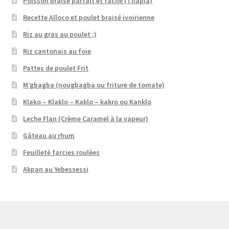
Poisson braisé parfait et facile (Tilapia)
Recette Alloco et poulet braisé ivoirienne
Riz au gras au poulet ;)
Riz cantonais au foie
Pattes de poulet Frit
M’gbagba (nougbagba ou friture de tomate)
Klako – Klaklo – Kaklo – kakro ou Kanklo
Leche Flan (Crème Caramel à la vapeur)
Gâteau au rhum
Feuilleté farcies roulées
Akpan au Yebessessi