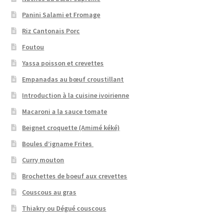
Panini Salami et Fromage
Riz Cantonais Porc
Foutou
Yassa poisson et crevettes
Empanadas au bœuf croustillant
Introduction à la cuisine ivoirienne
Macaroni a la sauce tomate
Beignet croquette (Amimé kéké)
Boules d’igname Frites
Curry mouton
Brochettes de boeuf aux crevettes
Couscous au gras
Thiakry ou Dégué couscous