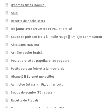
Ignames frites (Koliko)
Ablo
Recette de Koeksisters
Riz jaune avec crevettes et Poulet braisé
Sauce de poisson frais à l’huile rouge || Amidjin Lanmoumou
Ablo Sans Maïzena
Attiéké poulet braisé
Poulet braisé au paprika et au yogourt
Petits pois au foie et à la moutarde
Gbanplè || Beignet merveilles
Ayimolou (Atassi) || Riz et haricots
Soupe de gombo (Fétri dessi)
Recette du Placali