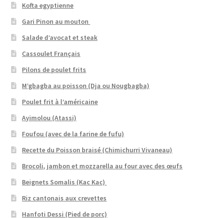
Kofta egyptienne
Gari Pinon au mouton
Salade d’avocat et steak
Cassoulet Français
Pilons de poulet frits
M’gbagba au poisson (Dja ou Nougbagba)
Poulet frit à l’américaine
Ayimolou (Atassi)
Foufou (avec de la farine de fufu)
Recette du Poisson braisé (Chimichurri Vivaneau)
Brocoli, jambon et mozzarella au four avec des œufs
Beignets Somalis (Kac Kac)
Riz cantonais aux crevettes
Hanfoti Dessi (Pied de porc)