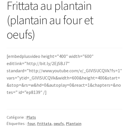
Frittata au plantain
(plantain au four et
oeufs)
[embedplusvideo height=”400″ width=”600″
editlink=”http://bit.ly/2EjSBJ7″
standard=”http://www.youtube.com/v/_GlVlSUCQVk?fs=1″
vars=”ytid=_GlVlSUCQVk&width=600&height=400&start=
&stop=&rs=w&hd=0&autoplay=0&react=1&chapters=&no
tes=” id=”ep8139″ /]
Catégorie :
Plats
Étiquettes :
four
,
Frittata
,
oeufs
,
Plantain