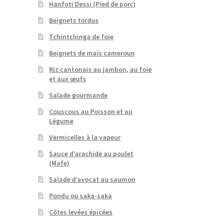
Hanfoti Dessi (Pied de porc)
Beignets tordus
Tchintchinga de foie
Beignets de maïs cameroun
Riz cantonais au jambon, au foie
et aux œufs
Salade gourmande
Couscous au Poisson et au
Légume
Vermicelles à la vapeur
Sauce d’arachide au poulet
(Mafe)
Salade d’avocat au saumon
Pondu ou saka-saka
Côtes levées épicées