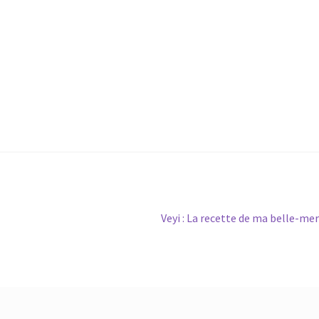
Article
Veyi : La recette de ma belle-me
suivant :