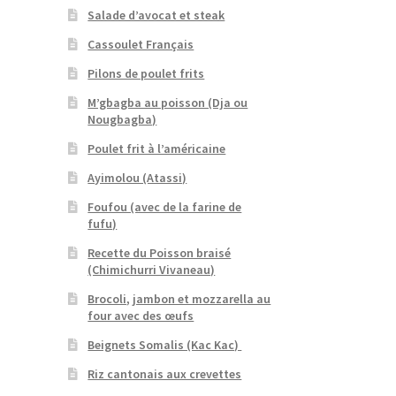
Salade d’avocat et steak
Cassoulet Français
Pilons de poulet frits
M’gbagba au poisson (Dja ou
Nougbagba)
Poulet frit à l’américaine
Ayimolou (Atassi)
Foufou (avec de la farine de
fufu)
Recette du Poisson braisé
(Chimichurri Vivaneau)
Brocoli, jambon et mozzarella au
four avec des œufs
Beignets Somalis (Kac Kac)
Riz cantonais aux crevettes