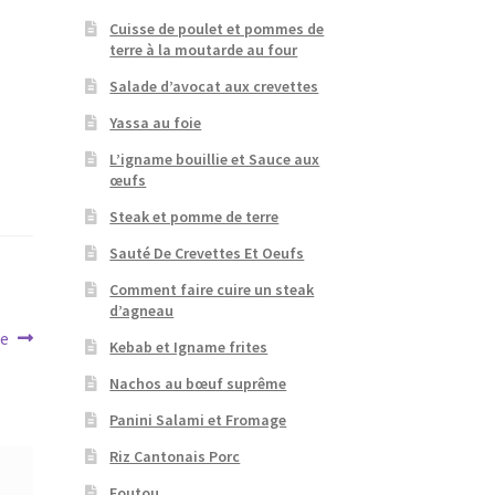
Cuisse de poulet et pommes de
terre à la moutarde au four
Salade d’avocat aux crevettes
Yassa au foie
L’igname bouillie et Sauce aux
œufs
Steak et pomme de terre
Sauté De Crevettes Et Oeufs
Comment faire cuire un steak
d’agneau
re
Kebab et Igname frites
Nachos au bœuf suprême
Panini Salami et Fromage
Riz Cantonais Porc
Foutou