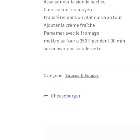
Assaisonner la viande hachée
Cuire sur un feu moyen
transférer dans un plat qui va au four
Ajouter la crème fraîche
Parsemer avec le fromage
mettre au four a 350 F pendant 30 min
servir avec une salade verte
Catégorie :
Sauces & Soupes
Navigation
Article
Cheeseburger
précédent :
de
l’article