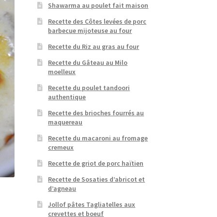
Shawarma au poulet fait maison
Recette des Côtes levées de porc
barbecue mijoteuse au four
Recette du Riz au gras au four
Recette du Gâteau au Milo
moelleux
Recette du poulet tandoori
authentique
Recette des brioches fourrés au
maquereau
Recette du macaroni au fromage
cremeux
Recette de griot de porc haïtien
Recette de Sosaties d’abricot et
d’agneau
Jollof pâtes Tagliatelles aux
crevettes et boeuf