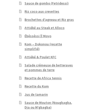
Sauce de gombo (Fetridessi)
Riz coco aux crevettes
Brochettes d’agneau et Riz gras
Attiéké au Steak et Alloco
Ébésséssi || Moyo
Kom – Dokonou (recette
simplifié)
Attiéké & Poulet KFC
Salade crémeuse de betteraves
et pommes de terre
Recette de Africa tennis
Recette du Kom
Jus de tamarin
Sauce de Mouton (Nougbagba,
Dja ou M’gbagba)