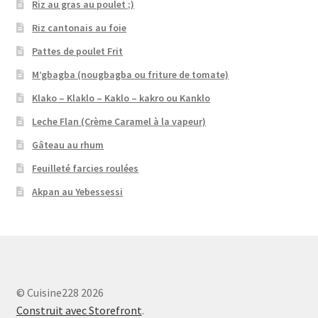
Riz au gras au poulet ;)
Riz cantonais au foie
Pattes de poulet Frit
M’gbagba (nougbagba ou friture de tomate)
Klako – Klaklo – Kaklo – kakro ou Kanklo
Leche Flan (Crème Caramel à la vapeur)
Gâteau au rhum
Feuilleté farcies roulées
Akpan au Yebessessi
© Cuisine228 2026
Construit avec Storefront
.