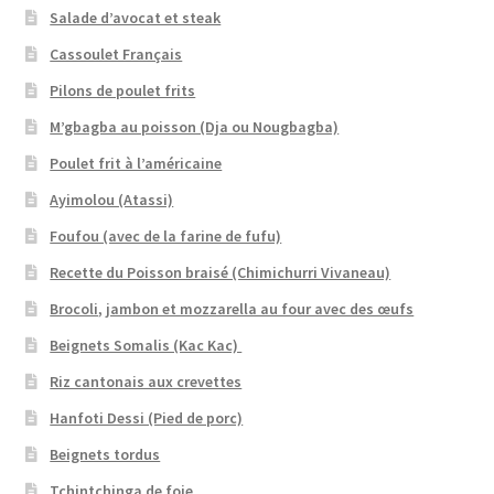
Salade d’avocat et steak
Cassoulet Français
Pilons de poulet frits
M’gbagba au poisson (Dja ou Nougbagba)
Poulet frit à l’américaine
Ayimolou (Atassi)
Foufou (avec de la farine de fufu)
Recette du Poisson braisé (Chimichurri Vivaneau)
Brocoli, jambon et mozzarella au four avec des œufs
Beignets Somalis (Kac Kac)
Riz cantonais aux crevettes
Hanfoti Dessi (Pied de porc)
Beignets tordus
Tchintchinga de foie