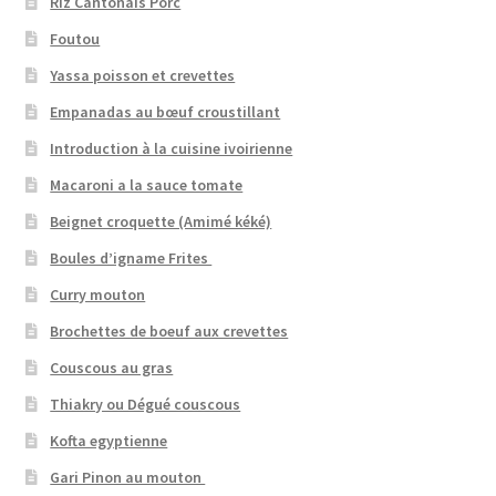
Riz Cantonais Porc
Foutou
Yassa poisson et crevettes
Empanadas au bœuf croustillant
Introduction à la cuisine ivoirienne
Macaroni a la sauce tomate
Beignet croquette (Amimé kéké)
Boules d’igname Frites
Curry mouton
Brochettes de boeuf aux crevettes
Couscous au gras
Thiakry ou Dégué couscous
Kofta egyptienne
Gari Pinon au mouton