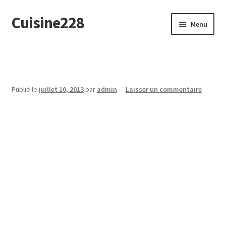
Cuisine228
Aller
Aller
Menu
à
au
la
contenu
English
navigation
Publié le
juillet 10, 2013
par
admin
—
Laisser un commentaire