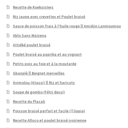
Recette de Koeksisters
Riz jaune avec crevettes et Poulet braisé
Sauce de poisson frais à l’huile rouge || Amidjin Lanmoumou
Ablo Sans Maïzena
Attiéké poulet braisé
Poulet braisé au paprika et au yogourt
Petits pois au foie et à la moutarde
Gbanplè || Beignet merveilles
Ayimolou (Atassi) || Riz et haricots
Soupe de gombo (Fétri dessi)
Recette du Placali
Poisson braisé parfait et facile (Tilapia)
Recette Alloco et poulet braisé ivoirienne