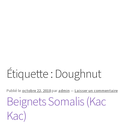
Étiquette :
Doughnut
Publié le
octobre 22, 2018
par
admin
—
Laisser un commentaire
Beignets Somalis (Kac
Kac)