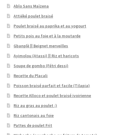
Ablo Sans Maïzena
Attiéké poulet braisé
Poulet braisé au paprika et au yogourt
Petits pois au foie et à la moutarde
Gbanplè || Beignet merveilles
Ayimolou (Atassi) || Riz et haricots
Soupe de gombo (Fétri dessi)
Recette du Placali
Poisson braisé parfait et facile (Tilapia)
Recette Alloco et poulet braisé ivoirienne
Riz au gras au poulet ;)
Riz cantonais au foie
Pattes de poulet Frit