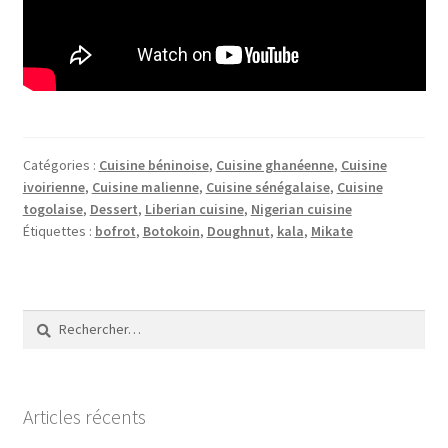
Catégories :
Cuisine béninoise
,
Cuisine ghanéenne
,
Cuisine
ivoirienne
,
Cuisine malienne
,
Cuisine sénégalaise
,
Cuisine
togolaise
,
Dessert
,
Liberian cuisine
,
Nigerian cuisine
Étiquettes :
bofrot
,
Botokoin
,
Doughnut
,
kala
,
Mikate
Rechercher :
Articles récents