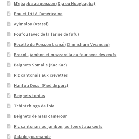
M’gbagba au poisson (Dja ou Nougbagba)
Poulet frit à l’américaine
Ayimolou (Atassi)
Foufou (avec de la farine de fufu)
Recette du Poisson braisé (Chimichurri Vivaneau)
Brocoli, jambon et mozzarella au four avec des œufs
Beignets Somalis (Kac Kac)
Riz cantonais aux crevettes
Hanfoti Dessi (Pied de porc)
Beignets tordus
Tchintchinga de foie
Beignets de maïs cameroun
Riz cantonais au jambon, au foie et aux œufs
Salade gourmande