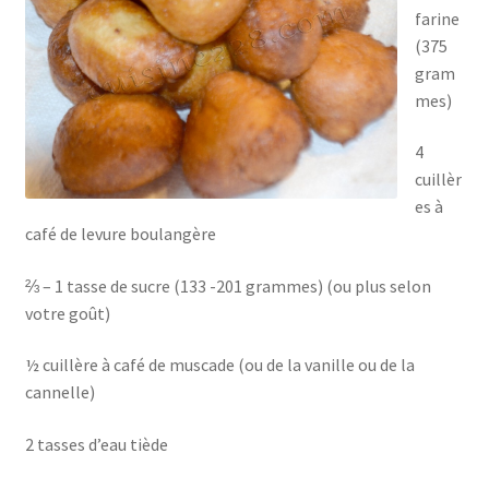
farine
(375
gram
mes)
4
cuillèr
es à
café de levure boulangère
⅔ – 1 tasse de sucre (133 -201 grammes) (ou plus selon
votre goût)
½ cuillère à café de muscade (ou de la vanille ou de la
cannelle)
2 tasses d’eau tiède