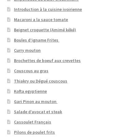
Introduction à la cuisine ivoirienne
Macaroni a la sauce tomate
Beignet croquette (Amimé kéké)
Boules d’igname Frites
Curry mouton
Brochettes de boeuf aux crevettes
Couscous au gras
Thiakry ou Dégué couscous
Kofta egyptienne
Gari Pinon au mouton
Salade d’avocat et steak
Cassoulet Français
Pilons de poulet frits