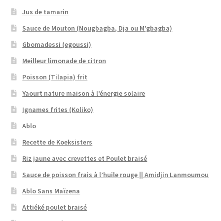
Jus de tamarin
Sauce de Mouton (Nougbagba, Dja ou M’gbagba)
Gbomadessi (egoussi)
Meilleur limonade de citron
Poisson (Tilapia) frit
Yaourt nature maison à l’énergie solaire
Ignames frites (Koliko)
Ablo
Recette de Koeksisters
Riz jaune avec crevettes et Poulet braisé
Sauce de poisson frais à l’huile rouge || Amidjin Lanmoumou
Ablo Sans Maïzena
Attiéké poulet braisé