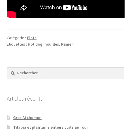
Catégorie :
Plats
Étiquettes :
Hot dog
,
nouilles
,
Ramen
Rechercher :
Articles récents
Gros Atchomon
Tilapia et plantains entiers cuits au four