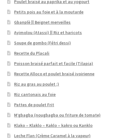
Poulet braisé au paprika et au yogourt
Petits pois au foie et à la moutarde
Gbanplè || Beignet merveilles
Ayimolou (Atassi) || Riz et haricots
Soupe de gombo (Fétri dessi)
Recette du Placali
Poisson braisé parfait et facile (Tilapia)
Recette Alloco et poulet braisé ivoirienne
Riz au gras au poulet ;)
Riz cantonais au foie
Pattes de poulet Frit
M’gbagba (nougbagba ou friture de tomate)
Klako – Klaklo – Kaklo – kakro ou Kanklo
Leche Flan (Crème Caramel à la vapeur)