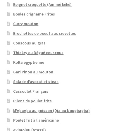
Beignet croquette (Amimé kéké)
Boules d’igname Frites
Curry mouton
Brochettes de boeuf aux crevettes
Couscous au gras
Thiakry ou Dégué couscous
Kofta egyptienne
Gari Pinon au mouton
Salade d’avocat et steak
Cassoulet Français
Pilons de poulet frits
M’gbagba au poisson (Dja ou Nougbagba)
Poulet frit à l’américaine
Ayimolou (Atassi)