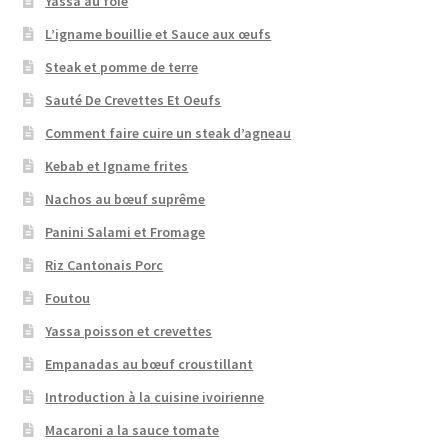
Yassa au foie
L’igname bouillie et Sauce aux œufs
Steak et pomme de terre
Sauté De Crevettes Et Oeufs
Comment faire cuire un steak d’agneau
Kebab et Igname frites
Nachos au bœuf suprême
Panini Salami et Fromage
Riz Cantonais Porc
Foutou
Yassa poisson et crevettes
Empanadas au bœuf croustillant
Introduction à la cuisine ivoirienne
Macaroni a la sauce tomate