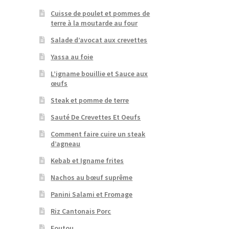
Cuisse de poulet et pommes de
terre à la moutarde au four
Salade d’avocat aux crevettes
Yassa au foie
L’igname bouillie et Sauce aux
œufs
Steak et pomme de terre
Sauté De Crevettes Et Oeufs
Comment faire cuire un steak
d’agneau
Kebab et Igname frites
Nachos au bœuf suprême
Panini Salami et Fromage
Riz Cantonais Porc
Foutou