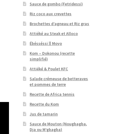
Sauce de gombo (Fetridessi)
Riz coco aux crevettes
Brochettes d’agneau et Riz gras
Attiéké au Steak et Alloco
Ébésséssi || Moyo
Kom – Dokonou (recette
simplifié)
Attiéké & Poulet KFC
Salade crémeuse de betteraves
et pommes de terre
Recette de Africa tennis
Recette du Kom
Jus de tamarin
Sauce de Mouton (Nougbagba,
Dja ou M’gbagba)