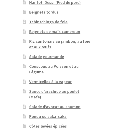
Hanfoti Dessi (Pied de porc)
Beignets tordus
Tchintchinga de foie
Beignets de maïs cameroun
Riz cantonais au jambon, au foie
et aux œufs
Salade gourmande
Couscous au Poisson et au
Légume
Vermicelles à la vapeur
Sauce d’arachide au poulet
(Mafe)
Salade d’avocat au saumon
Pondu ou saka-saka
Côtes levées épicées