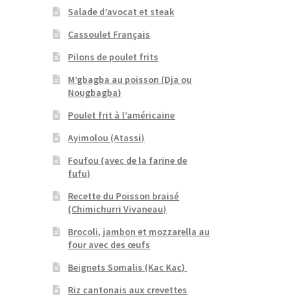
Salade d’avocat et steak
Cassoulet Français
Pilons de poulet frits
M’gbagba au poisson (Dja ou
Nougbagba)
Poulet frit à l’américaine
Ayimolou (Atassi)
Foufou (avec de la farine de
fufu)
Recette du Poisson braisé
(Chimichurri Vivaneau)
Brocoli, jambon et mozzarella au
four avec des œufs
Beignets Somalis (Kac Kac)
Riz cantonais aux crevettes