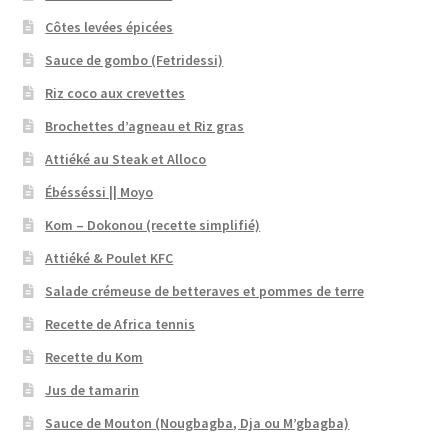
Côtes levées épicées
Sauce de gombo (Fetridessi)
Riz coco aux crevettes
Brochettes d’agneau et Riz gras
Attiéké au Steak et Alloco
Ébésséssi || Moyo
Kom – Dokonou (recette simplifié)
Attiéké & Poulet KFC
Salade crémeuse de betteraves et pommes de terre
Recette de Africa tennis
Recette du Kom
Jus de tamarin
Sauce de Mouton (Nougbagba, Dja ou M’gbagba)