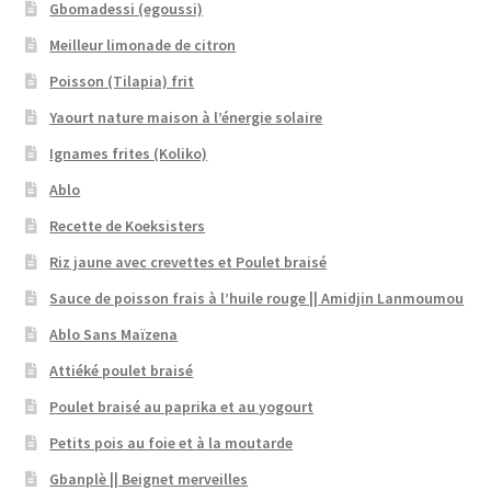
Gbomadessi (egoussi)
Meilleur limonade de citron
Poisson (Tilapia) frit
Yaourt nature maison à l’énergie solaire
Ignames frites (Koliko)
Ablo
Recette de Koeksisters
Riz jaune avec crevettes et Poulet braisé
Sauce de poisson frais à l’huile rouge || Amidjin Lanmoumou
Ablo Sans Maïzena
Attiéké poulet braisé
Poulet braisé au paprika et au yogourt
Petits pois au foie et à la moutarde
Gbanplè || Beignet merveilles