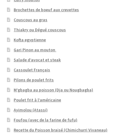
Brochettes de boeuf aux crevettes
Couscous au gras
Thiakry ou Dégué couscous
Kofta egyptienne
Gari Pinon au mouton
Salade d’avocat et steak
Cassoulet Français
Pilons de poulet frits
M’gbagba au poisson (Dja ou Nougbagba)
Poulet frit à l’américaine
Ayimolou (Atassi)
Foufou (avec de la farine de fufu)
Recette du Poisson braisé (Chimichurri Vivaneau)