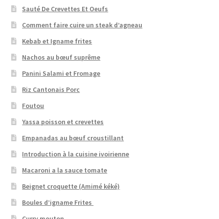
Sauté De Crevettes Et Oeufs
Comment faire cuire un steak d’agneau
Kebab et Igname frites
Nachos au bœuf suprême
Panini Salami et Fromage
Riz Cantonais Porc
Foutou
Yassa poisson et crevettes
Empanadas au bœuf croustillant
Introduction à la cuisine ivoirienne
Macaroni a la sauce tomate
Beignet croquette (Amimé kéké)
Boules d’igname Frites
Curry mouton