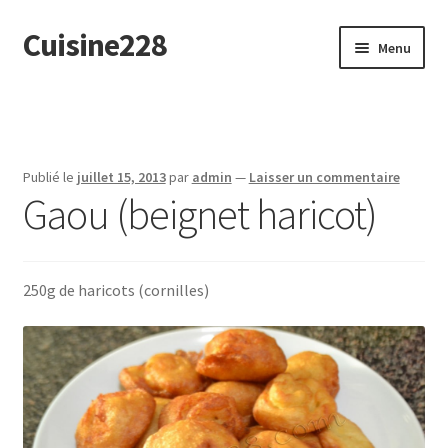
Cuisine228
Aller
Aller
Menu
à
au
la
contenu
English
navigation
Publié le
juillet 15, 2013
par
admin
—
Laisser un commentaire
Gaou (beignet haricot)
250g de haricots (cornilles)