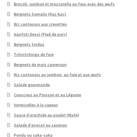
Brocoli, jambon et mozzarella au four avec des œufs
Beignets Somalis (Kac Kac)
Riz cantonais aux crevettes
Hanfoti Dessi (Pied de porc)
Beignets tordus
Tchintchinga de foie
Beignets de maïs cameroun
Riz cantonais au jambon, au foie et aux œufs
Salade gourmande
Couscous au Poisson et au Légume
Vermicelles à la vapeur
Sauce d’arachide au poulet (Mafe)
Salade d’avocat au saumon
Pondu ou saka-saka