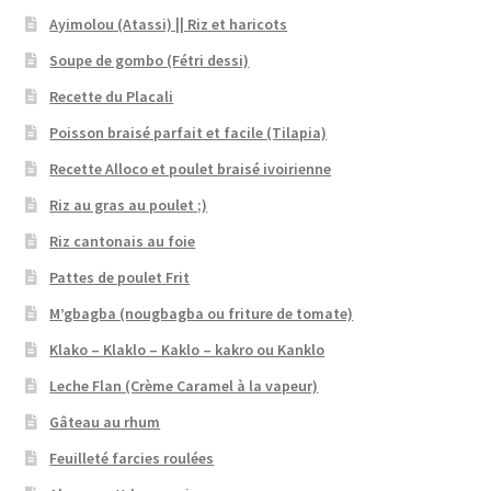
Ayimolou (Atassi) || Riz et haricots
Soupe de gombo (Fétri dessi)
Recette du Placali
Poisson braisé parfait et facile (Tilapia)
Recette Alloco et poulet braisé ivoirienne
Riz au gras au poulet ;)
Riz cantonais au foie
Pattes de poulet Frit
M’gbagba (nougbagba ou friture de tomate)
Klako – Klaklo – Kaklo – kakro ou Kanklo
Leche Flan (Crème Caramel à la vapeur)
Gâteau au rhum
Feuilleté farcies roulées