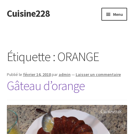
Cuisine228
Aller
Aller
Menu
à
au
la
contenu
English
navigation
Étiquette :
ORANGE
Publié le
février 14, 2018
par
admin
—
Laisser un commentaire
Gâteau d’orange