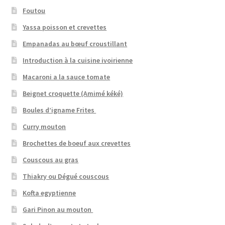
Foutou
Yassa poisson et crevettes
Empanadas au bœuf croustillant
Introduction à la cuisine ivoirienne
Macaroni a la sauce tomate
Beignet croquette (Amimé kéké)
Boules d’igname Frites
Curry mouton
Brochettes de boeuf aux crevettes
Couscous au gras
Thiakry ou Dégué couscous
Kofta egyptienne
Gari Pinon au mouton