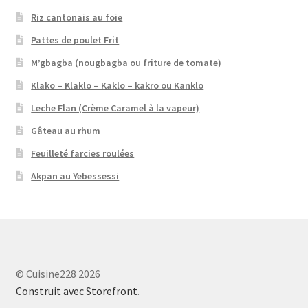
Riz cantonais au foie
Pattes de poulet Frit
M’gbagba (nougbagba ou friture de tomate)
Klako – Klaklo – Kaklo – kakro ou Kanklo
Leche Flan (Crème Caramel à la vapeur)
Gâteau au rhum
Feuilleté farcies roulées
Akpan au Yebessessi
© Cuisine228 2026
Construit avec Storefront
.