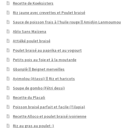
Recette de Koeksisters
Riz jaune avec crevettes et Poulet braisé
Sauce de poisson frais à l’huile rouge || Amidjin Lanmoumou
Ablo Sans Maïzena
Attiéké poulet braisé
Poulet braisé au paprika et au yogourt
Petits pois au foie et à la moutarde
Gbanplè || Beignet merveilles
Ayimolou (Atassi) || Riz et haricots
Soupe de gombo (Fétri dessi)
Recette du Placali
Poisson braisé parfait et facile (Tilapia)
Recette Alloco et poulet braisé ivoirienne
Riz au gras au poulet ;)