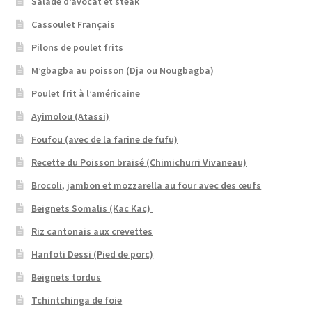
Salade d’avocat et steak
Cassoulet Français
Pilons de poulet frits
M’gbagba au poisson (Dja ou Nougbagba)
Poulet frit à l’américaine
Ayimolou (Atassi)
Foufou (avec de la farine de fufu)
Recette du Poisson braisé (Chimichurri Vivaneau)
Brocoli, jambon et mozzarella au four avec des œufs
Beignets Somalis (Kac Kac)
Riz cantonais aux crevettes
Hanfoti Dessi (Pied de porc)
Beignets tordus
Tchintchinga de foie