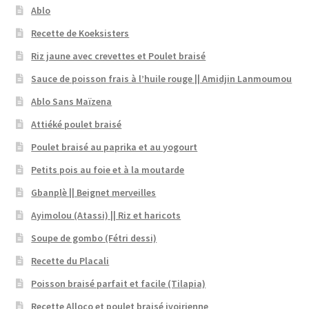
Ablo
Recette de Koeksisters
Riz jaune avec crevettes et Poulet braisé
Sauce de poisson frais à l’huile rouge || Amidjin Lanmoumou
Ablo Sans Maïzena
Attiéké poulet braisé
Poulet braisé au paprika et au yogourt
Petits pois au foie et à la moutarde
Gbanplè || Beignet merveilles
Ayimolou (Atassi) || Riz et haricots
Soupe de gombo (Fétri dessi)
Recette du Placali
Poisson braisé parfait et facile (Tilapia)
Recette Alloco et poulet braisé ivoirienne