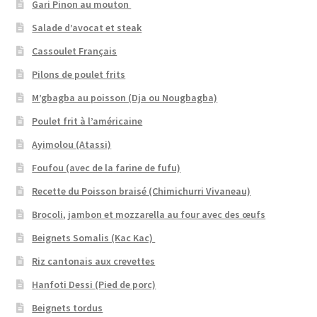
Gari Pinon au mouton
Salade d’avocat et steak
Cassoulet Français
Pilons de poulet frits
M’gbagba au poisson (Dja ou Nougbagba)
Poulet frit à l’américaine
Ayimolou (Atassi)
Foufou (avec de la farine de fufu)
Recette du Poisson braisé (Chimichurri Vivaneau)
Brocoli, jambon et mozzarella au four avec des œufs
Beignets Somalis (Kac Kac)
Riz cantonais aux crevettes
Hanfoti Dessi (Pied de porc)
Beignets tordus