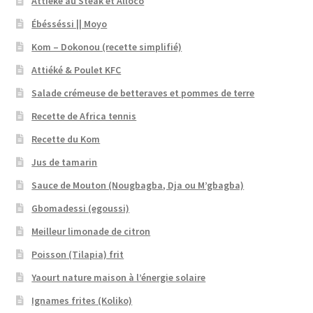
Attiéké au Steak et Alloco
Ébésséssi || Moyo
Kom – Dokonou (recette simplifié)
Attiéké & Poulet KFC
Salade crémeuse de betteraves et pommes de terre
Recette de Africa tennis
Recette du Kom
Jus de tamarin
Sauce de Mouton (Nougbagba, Dja ou M’gbagba)
Gbomadessi (egoussi)
Meilleur limonade de citron
Poisson (Tilapia) frit
Yaourt nature maison à l’énergie solaire
Ignames frites (Koliko)