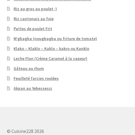
Riz au gras au poulet ;)
Riz cantonais au foie
Pattes de poulet Frit
M’gbagba (nougbagba ou friture de tomate)
Klako – Klaklo – Kaklo – kakro ou Kanklo
Leche Flan (Crème Caramel à la vapeur)
Gâteau au rhum
Feuilleté farcies roulées
Akpan au Yebessessi
© Cuisine228 2026