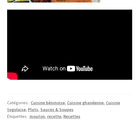
Catégories :
Cuisine béninoise
,
Cuisine ghanéenne
,
Cuisine
togolaise
,
Plats
,
Sauces & Soupes
Étiquettes :
mouton
,
recette
,
Recettes