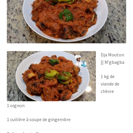
Dja Mouton
|| M’gbagba
1 kg de
viande de
chèvre
1 oignon
1 cuillère à soupe de gingembre