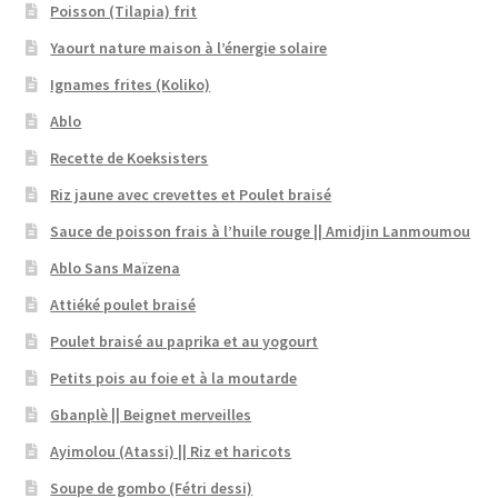
Poisson (Tilapia) frit
Yaourt nature maison à l’énergie solaire
Ignames frites (Koliko)
Ablo
Recette de Koeksisters
Riz jaune avec crevettes et Poulet braisé
Sauce de poisson frais à l’huile rouge || Amidjin Lanmoumou
Ablo Sans Maïzena
Attiéké poulet braisé
Poulet braisé au paprika et au yogourt
Petits pois au foie et à la moutarde
Gbanplè || Beignet merveilles
Ayimolou (Atassi) || Riz et haricots
Soupe de gombo (Fétri dessi)