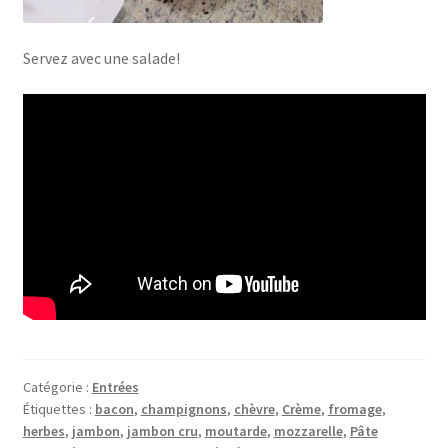
Servez avec une salade!
Catégorie :
Entrées
Étiquettes :
bacon
,
champignons
,
chèvre
,
Crème
,
fromage
,
herbes
,
jambon
,
jambon cru
,
moutarde
,
mozzarelle
,
Pâte