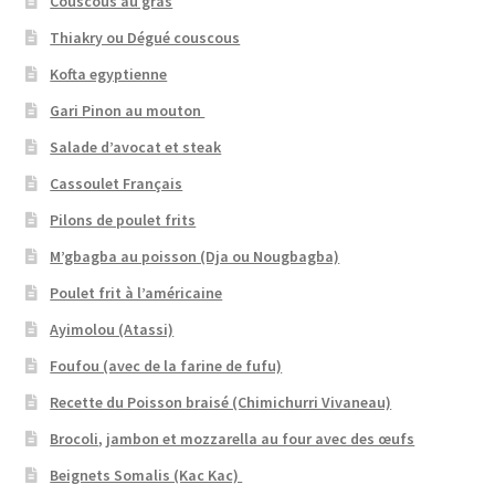
Couscous au gras
Thiakry ou Dégué couscous
Kofta egyptienne
Gari Pinon au mouton
Salade d’avocat et steak
Cassoulet Français
Pilons de poulet frits
M’gbagba au poisson (Dja ou Nougbagba)
Poulet frit à l’américaine
Ayimolou (Atassi)
Foufou (avec de la farine de fufu)
Recette du Poisson braisé (Chimichurri Vivaneau)
Brocoli, jambon et mozzarella au four avec des œufs
Beignets Somalis (Kac Kac)