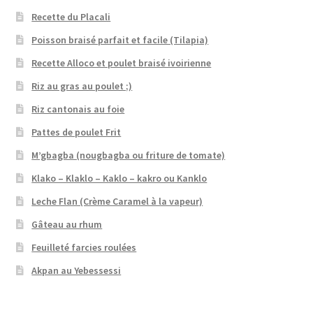
Recette du Placali
Poisson braisé parfait et facile (Tilapia)
Recette Alloco et poulet braisé ivoirienne
Riz au gras au poulet ;)
Riz cantonais au foie
Pattes de poulet Frit
M’gbagba (nougbagba ou friture de tomate)
Klako – Klaklo – Kaklo – kakro ou Kanklo
Leche Flan (Crème Caramel à la vapeur)
Gâteau au rhum
Feuilleté farcies roulées
Akpan au Yebessessi