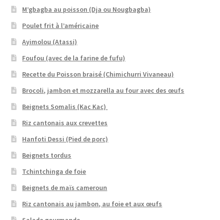
M’gbagba au poisson (Dja ou Nougbagba)
Poulet frit à l’américaine
Ayimolou (Atassi)
Foufou (avec de la farine de fufu)
Recette du Poisson braisé (Chimichurri Vivaneau)
Brocoli, jambon et mozzarella au four avec des œufs
Beignets Somalis (Kac Kac)
Riz cantonais aux crevettes
Hanfoti Dessi (Pied de porc)
Beignets tordus
Tchintchinga de foie
Beignets de maïs cameroun
Riz cantonais au jambon, au foie et aux œufs
Salade gourmande