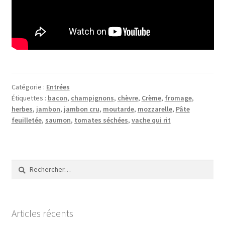
Catégorie :
Entrées
Étiquettes :
bacon
,
champignons
,
chèvre
,
Crème
,
fromage
,
herbes
,
jambon
,
jambon cru
,
moutarde
,
mozzarelle
,
Pâte
feuilletée
,
saumon
,
tomates séchées
,
vache qui rit
Rechercher :
Articles récents