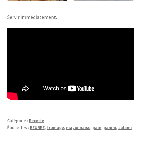
Servir immédiatement.
Catégorie :
Recette
Étiquettes :
BEURRE
,
fromage
,
mayonnaise
,
pain
,
panini
,
salami