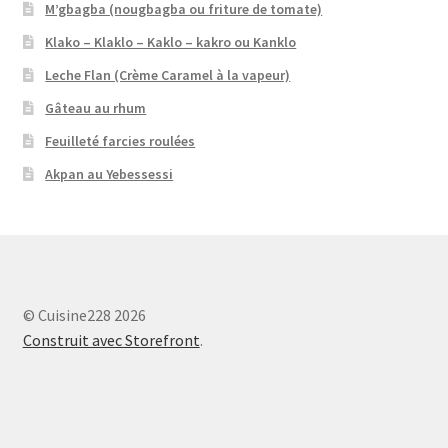
M’gbagba (nougbagba ou friture de tomate)
Klako – Klaklo – Kaklo – kakro ou Kanklo
Leche Flan (Crème Caramel à la vapeur)
Gâteau au rhum
Feuilleté farcies roulées
Akpan au Yebessessi
© Cuisine228 2026
Construit avec Storefront
.