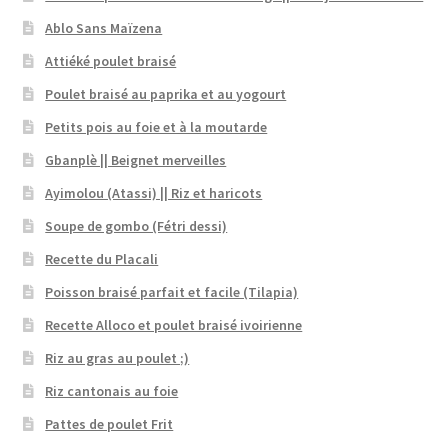
Ablo Sans Maïzena
Attiéké poulet braisé
Poulet braisé au paprika et au yogourt
Petits pois au foie et à la moutarde
Gbanplè || Beignet merveilles
Ayimolou (Atassi) || Riz et haricots
Soupe de gombo (Fétri dessi)
Recette du Placali
Poisson braisé parfait et facile (Tilapia)
Recette Alloco et poulet braisé ivoirienne
Riz au gras au poulet ;)
Riz cantonais au foie
Pattes de poulet Frit