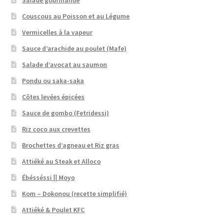
Couscous au Poisson et au Légume
Vermicelles à la vapeur
Sauce d’arachide au poulet (Mafe)
Salade d’avocat au saumon
Pondu ou saka-saka
Côtes levées épicées
Sauce de gombo (Fetridessi)
Riz coco aux crevettes
Brochettes d’agneau et Riz gras
Attiéké au Steak et Alloco
Ébésséssi || Moyo
Kom – Dokonou (recette simplifié)
Attiéké & Poulet KFC