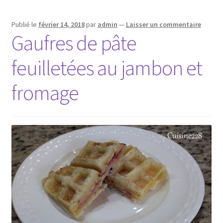
Publié le
février 14, 2018
par
admin
—
Laisser un commentaire
Gaufres de pâte
feuilletées au jambon et
fromage