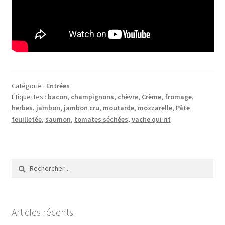
Catégorie :
Entrées
Étiquettes :
bacon
,
champignons
,
chèvre
,
Crème
,
fromage
,
herbes
,
jambon
,
jambon cru
,
moutarde
,
mozzarelle
,
Pâte
feuilletée
,
saumon
,
tomates séchées
,
vache qui rit
Rechercher :
Articles récents