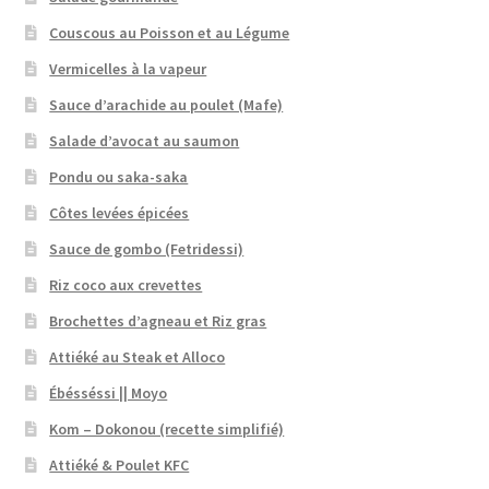
Couscous au Poisson et au Légume
Vermicelles à la vapeur
Sauce d’arachide au poulet (Mafe)
Salade d’avocat au saumon
Pondu ou saka-saka
Côtes levées épicées
Sauce de gombo (Fetridessi)
Riz coco aux crevettes
Brochettes d’agneau et Riz gras
Attiéké au Steak et Alloco
Ébésséssi || Moyo
Kom – Dokonou (recette simplifié)
Attiéké & Poulet KFC