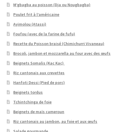
M’gbagba au poisson (Dja ou Nougbagba)
Poulet frit à l’américaine
Ayimolou (Atassi)
Foufou (avec de la farine de fufu)
Recette du Poisson braisé (Chimichurri Vivaneau)
Brocoli, jambon et mozzarella au four avec des œufs
Beignets Somalis (Kac Kac)
Riz cantonais aux crevettes
Hanfoti Dessi (Pied de porc)
Beignets tordus
Tchintchinga de foie
Beignets de maïs cameroun
Riz cantonais au jambon, au foie et aux œufs
Salade gourmande