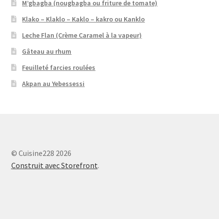
M’gbagba (nougbagba ou friture de tomate)
Klako – Klaklo – Kaklo – kakro ou Kanklo
Leche Flan (Crème Caramel à la vapeur)
Gâteau au rhum
Feuilleté farcies roulées
Akpan au Yebessessi
© Cuisine228 2026
Construit avec Storefront
.