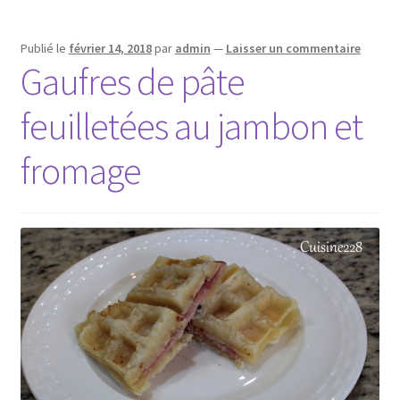
Publié le
février 14, 2018
par
admin
—
Laisser un commentaire
Gaufres de pâte
feuilletées au jambon et
fromage