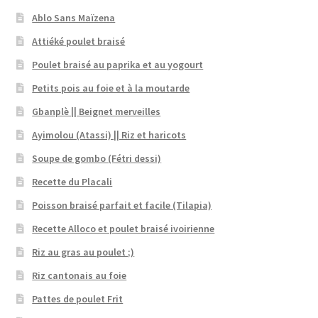
Ablo Sans Maïzena
Attiéké poulet braisé
Poulet braisé au paprika et au yogourt
Petits pois au foie et à la moutarde
Gbanplè || Beignet merveilles
Ayimolou (Atassi) || Riz et haricots
Soupe de gombo (Fétri dessi)
Recette du Placali
Poisson braisé parfait et facile (Tilapia)
Recette Alloco et poulet braisé ivoirienne
Riz au gras au poulet ;)
Riz cantonais au foie
Pattes de poulet Frit