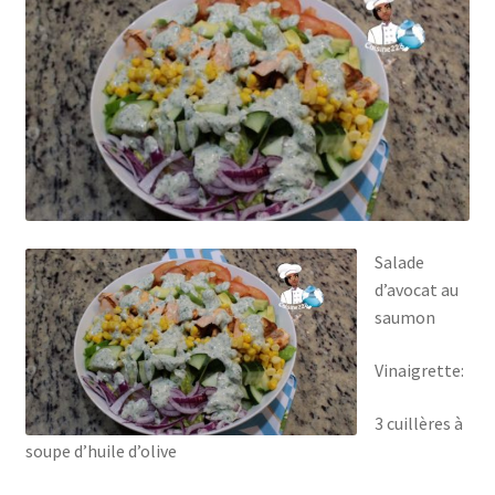
Salade
d’avocat au
saumon
Vinaigrette:
3 cuillères à
soupe d’huile d’olive