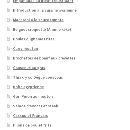
Empanadas au bœuf croustillant
Introduction à la cuisine ivoirienne
Macaroni a la sauce tomate
Beignet croquette (Amimé kéké)
Boules d’igname Frites
Curry mouton
Brochettes de boeuf aux crevettes
Couscous au gras
Thiakry ou Dégué couscous
Kofta egyptienne
Gari Pinon au mouton
Salade d’avocat et steak
Cassoulet Français
Pilons de poulet frits