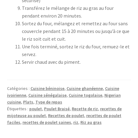
sécurisé)
Transférez le mélange de riz au gras au four
pendant environ 20 minutes.
Sortez du four, mélangez et remettez au four sans
couvercle pendant 15 à 20 minutes ou jusqu’à ce que
le riz soit cuit et cuit.
Une fois terminé, sortez le riz du four, remuez-le et
servez.
Servir chaud avec du piment.
Catégories :
Cuisine béninoise
,
Cuisine ghanéenne
,
Cuisine
ivoirienne
,
Cuisine sénégalaise
,
Cuisine togolaise
,
Nigerian
cuisine
,
Plats
,
Type de repas
Étiquettes :
poulet
,
Poulet Braisé
,
Recette de riz
,
recettes de
mijoteuse au poulet
,
Recettes de poulet
,
recettes de poulet
faciles
,
recettes de poulet saines
,
riz
,
Riz au gras