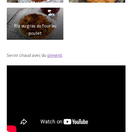
Riz au gras au four au
poulet
Servir chaud avec du
piment
.